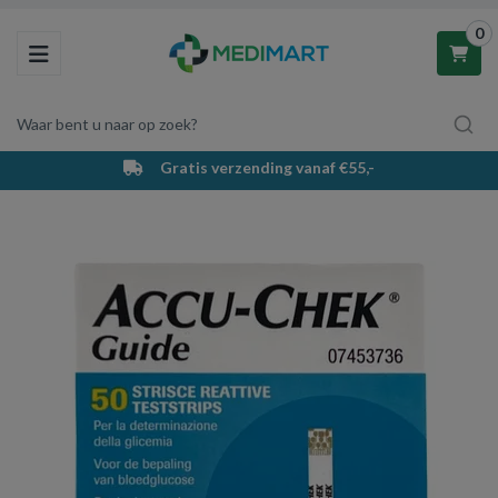
0
Toggle navigation
Waar bent u naar op zoek?
ing vanaf €55,-
PostNL bezorging & 
Winkelwagen
Uw winkelwagen is leeg.
Vul hem met producten.