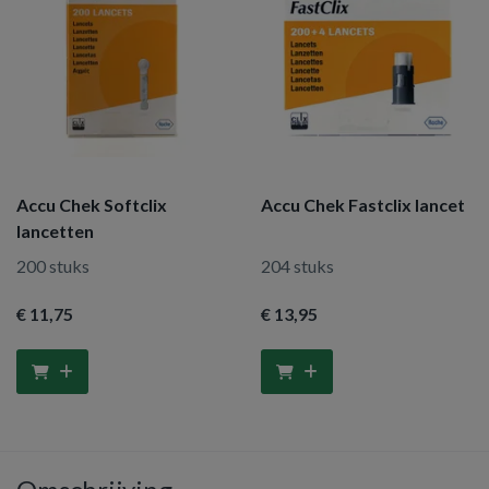
Accu Chek Softclix
Accu Chek Fastclix lancet
lancetten
200 stuks
204 stuks
€ 11
,75
€ 13
,95