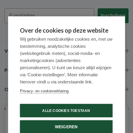
Email
Inschrijven
Over de cookies op deze website
Wij gebruiken noodzakelijke cookies en, met uw
toestemming, analytische cookies
Veel gestelde vragen
(websitegebruik meten), social-media- en
marketingcookies (advertenties
personaliseren). U kunt uw keuze altijd wijzigen
Populaire merken
via ‘Cookie-instellingen’. Meer informatie
hierover vindt u via onderstaande link.
Over ons
Privacy- en cookieverklaring
Contact
ALLE COOKIES TOESTAAN
Schrijf je in voor onze nieuwsbrief
WEIGEREN
Ontvang als eerste de beste aanbiedingen en persoonlijk