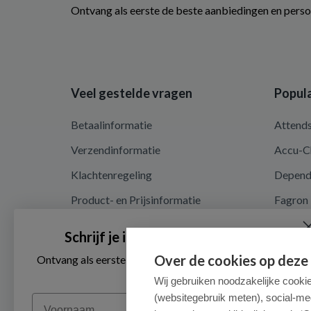
Ontvang als eerste de beste aanbiedingen en perso
Veel gestelde vragen
Popula
Betaalinformatie
Attend
Verzendinformatie
Accu-C
Klachtenregeling
Depen
Product- en Prijsinformatie
Fagron
Recalls en terugroepacties
Nutrici
Schrijf je in voor onze nieuwsbrief
Algemene voorwaarden
Over de cookies op deze
Ontvang als eerste de beste aanbiedingen en persoonlijk
advies
Privacy en cookieverklaring
Wij gebruiken noodzakelijke cooki
(websitegebruik meten), social-me
Voornaam
Cookieverklaring