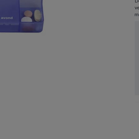
De
ve
m