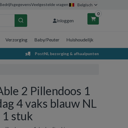
Bedrijfsgegevens
Veelgestelde vragen
Belgisch
0
Inloggen
Verzorging
Baby/Peuter
Huishoudelijk
nkelwagen
PostNL bezorging & afhaalpunten
Uw winkelwagen is leeg.
Vul hem met producten.
Able 2 Pillendoos 1
dag 4 vaks blauw NL
- 1 stuk