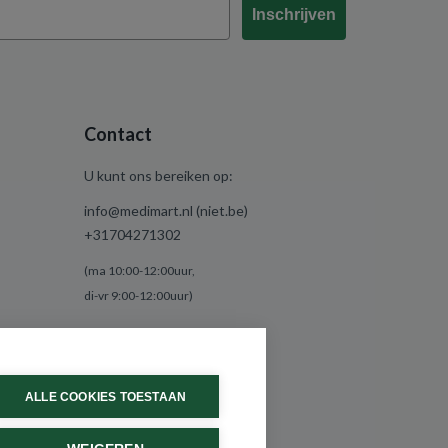
Inschrijven
Contact
U kunt ons bereiken op:
info@medimart.nl (niet.be)
+31704271302
(ma 10:00-12:00uur,
di-vr 9:00-12:00uur)
ALLE COOKIES TOESTAAN