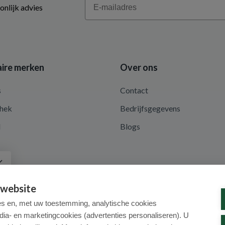
onlijk advies
ire merken
Over ons
s
Contact
hek
Bedrijfsgegevens
d
Blogs
a
 website
es en, met uw toestemming, analytische cookies
dia- en marketingcookies (advertenties personaliseren). U