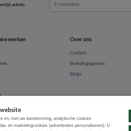
onlijk advies
ire merken
Over ons
s
Contact
hek
Bedrijfsgegevens
d
Blogs
a
 website
es en, met uw toestemming, analytische cookies
dia- en marketingcookies (advertenties personaliseren). U