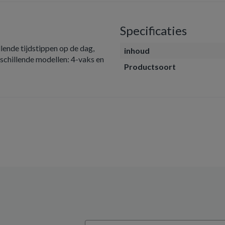
Specificaties
lende tijdstippen op de dag,
inhoud
rschillende modellen: 4-vaks en
Productsoort
Email