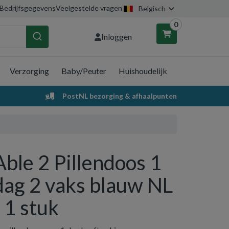
Bedrijfsgegevens
Veelgestelde vragen
Belgisch
0
Inloggen
Verzorging
Baby/Peuter
Huishoudelijk
nkelwagen
PostNL bezorging & afhaalpunten
Uw winkelwagen is leeg.
Vul hem met producten.
Able 2 Pillendoos 1
dag 2 vaks blauw NL
- 1 stuk