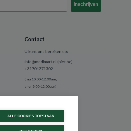
Inschrijven
Contact
U kunt ons bereiken op:
info@medimart.nl (niet.be)
+31704271302
(ma 10:00-12:00uur,
di-vr 9:00-12:00uur)
ALLE COOKIES TOESTAAN