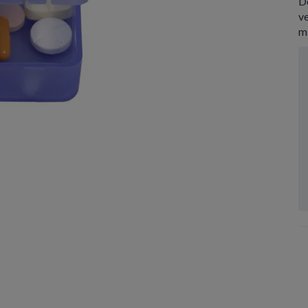
De
ve
m