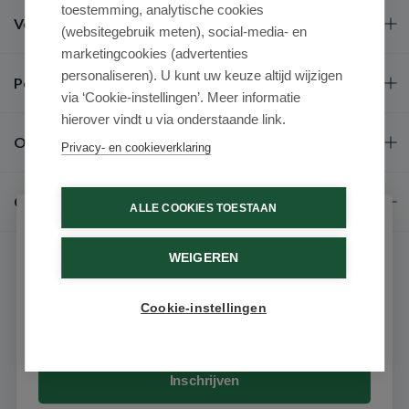
toestemming, analytische cookies
Veel gestelde vragen
(websitegebruik meten), social-media- en
marketingcookies (advertenties
personaliseren). U kunt uw keuze altijd wijzigen
Populaire merken
via ‘Cookie-instellingen’. Meer informatie
hierover vindt u via onderstaande link.
Over ons
Privacy- en cookieverklaring
Contact
ALLE COOKIES TOESTAAN
Schrijf je in voor onze nieuwsbrief
WEIGEREN
Ontvang als eerste de beste aanbiedingen en persoonlijk
advies
Cookie-instellingen
Email
© 2026 - Medimart.be.
Inschrijven