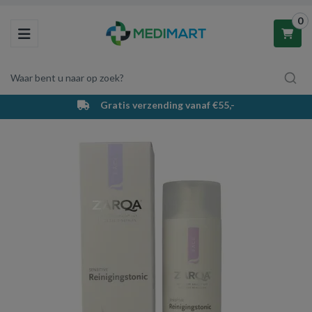
0
Toggle navigation
Waar bent u naar op zoek?
Gratis verzending vanaf €55,-
Winkelwagen
Uw winkelwagen is leeg.
Vul hem met producten.