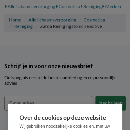
Alle lichaamsverzorging
Cosmetica
Reiniging
Merken
Home
Alle lichaamsverzorging
Cosmetica
Reiniging
Zarqa Reinigingstonic sensitive
Schrijf je in voor onze nieuwsbrief
Ontvang als eerste de beste aanbiedingen en persoonlijk
advies
Email
Inschrijven
Over de cookies op deze website
Wij gebruiken noodzakelijke cookies en, met uw