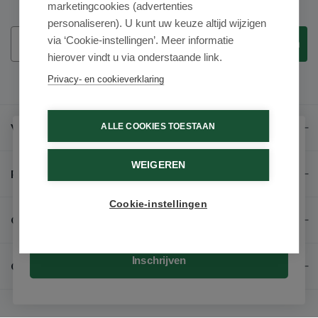
marketingcookies (advertenties
personaliseren). U kunt uw keuze altijd wijzigen
Email
via ‘Cookie-instellingen’. Meer informatie
Inschrijven
hierover vindt u via onderstaande link.
Privacy- en cookieverklaring
Veel gestelde vragen
ALLE COOKIES TOESTAAN
Schrijf je in voor onze nieuwsbrief
WEIGEREN
Ontvang als eerste de beste aanbiedingen en persoonlijk
Populaire merken
advies
Cookie-instellingen
Email
Over ons
Inschrijven
Contact