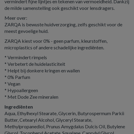
vermindert fijne lijntjes en tekenen van vermoeidheid. Dankzij
de milde samenstelling ook geschikt voor lensdragers.
Meer over:
ZARQA is bewuste huidverzorging, zelfs geschikt voor de
meest gevoelige huid.
ZARQA kiest voor 0% - geen parfum, kleurstoffen,
microplastics of andere schadelijke ingrediënten.
* Vermindert rimpels
* Verbetert de huidelasticiteit
* Helpt bij donkere kringen en wallen
* 0% Parfum
* Vegan
* Hypoallergeen
* Met Dode Zee mineralen
Ingrediënten
Aqua, Ethylhexyl Stearate, Glycerin, Butyrospermum Parkii
Butter, Cetearyl Alcohol, Glyceryl Stearate,
Methylpropanediol, Prunus Amygdalus Dulcis Oil, Butylene
Glycol, Tocopheryl Acetate, Squalane, Caprylyl Glycol,