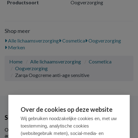
Productsoort
Oogverzorging
Shop meer
Alle lichaamsverzorging
Cosmetica
Oogverzorging
Merken
Home
Alle lichaamsverzorging
Cosmetica
Oogverzorging
Zarqa Oogcreme anti-age sensitive
Over de cookies op deze website
Schrijf je in voor onze nieuwsbrief
Wij gebruiken noodzakelijke cookies en, met uw
toestemming, analytische cookies
Ontvang als eerste de beste aanbiedingen en persoonlijk
(websitegebruik meten), social-media- en
advies