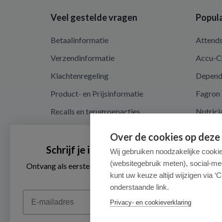
Veel gestelde vragen
Popula
Betaalinformatie
Attend
Verzendinformatie
Accu-C
Klachtenregeling
Depen
Product- en Prijsinformatie
Fagron
Recalls en terugroepacties
Nutrici
Algemene voorwaarden
Over de cookies op deze
Privacy en cookieverklaring
Schrijf je in voor onze nieuwsbrief
Wij gebruiken noodzakelijke cooki
(websitegebruik meten), social-me
Cookieverklaring
Ontvang als eerste de beste aanbiedingen en persoonlijk
advies
kunt uw keuze altijd wijzigen via ‘C
onderstaande link.
Email
Privacy- en cookieverklaring