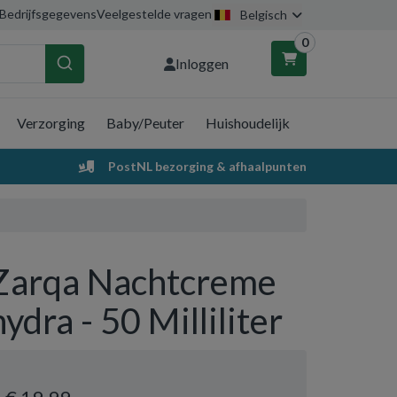
Bedrijfsgegevens
Veelgestelde vragen
Belgisch
0
Inloggen
Verzorging
Baby/Peuter
Huishoudelijk
nkelwagen
PostNL bezorging & afhaalpunten
Uw winkelwagen is leeg.
Vul hem met producten.
Zarqa Nachtcreme
hydra - 50 Milliliter