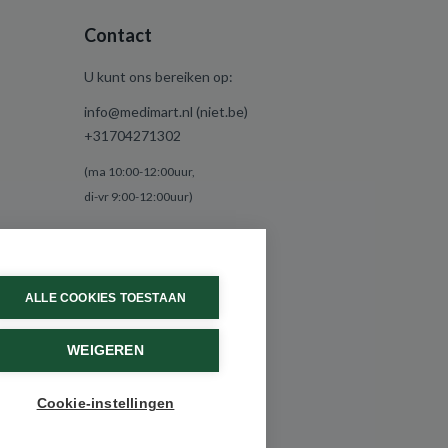
Contact
U kunt ons bereiken op:
info@medimart.nl (niet.be)
+31704271302
(ma 10:00-12:00uur,
di-vr 9:00-12:00uur)
ALLE COOKIES TOESTAAN
WEIGEREN
Cookie-instellingen