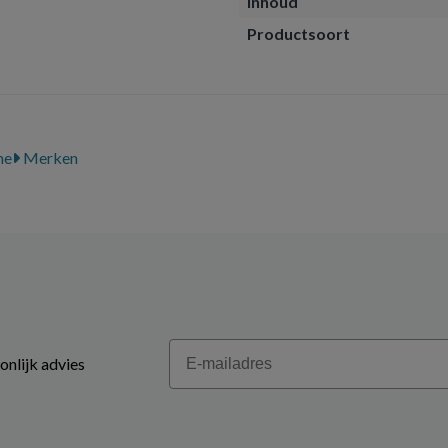
inhoud
Productsoort
me
Merken
Email
onlijk advies