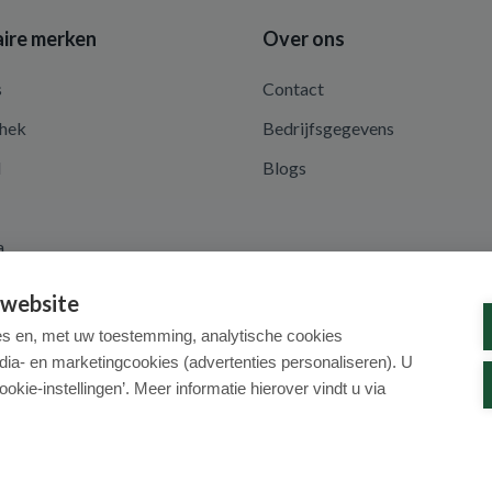
ire merken
Over ons
s
Contact
hek
Bedrijfsgegevens
d
Blogs
a
 website
es en, met uw toestemming, analytische cookies
dia- en marketingcookies (advertenties personaliseren). U
ookie-instellingen’. Meer informatie hierover vindt u via