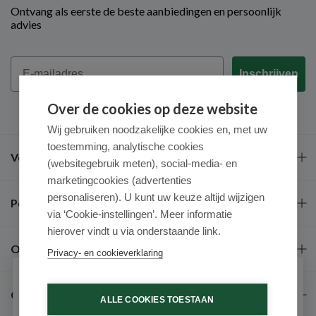
Ontvang als eerste de beste aanbiedingen en persoonlijk
advies
Email
Inschrijven
Over de cookies op deze website
Wij gebruiken noodzakelijke cookies en, met uw
toestemming, analytische cookies
Veel gestelde vragen
(websitegebruik meten), social-media- en
marketingcookies (advertenties
personaliseren). U kunt uw keuze altijd wijzigen
Populaire merken
via ‘Cookie-instellingen’. Meer informatie
hierover vindt u via onderstaande link.
Over ons
Privacy- en cookieverklaring
Schrijf je in voor onze nieuwsbrief
Contact
ALLE COOKIES TOESTAAN
Ontvang als eerste de beste aanbiedingen en persoonlijk