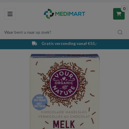
0
Toggle navigation
Waar bent u naar op zoek?
Gratis verzending vanaf €55,-
Winkelwagen
Uw winkelwagen is leeg.
Vul hem met producten.