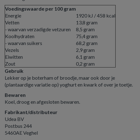
Voedingswaarde per 100 gram
Energie
1920 kJ / 458 kcal
Vetten
13,8 gram
- waarvan verzadigde vetzuren
8,5 gram
Koolhydraten
75,4 gram
- waarvan suikers
68,2 gram
Vezels
2,9 gram
Eiwitten
6,1 gram
Zout
0,2 gram
Gebruik
Lekker op je boterham of broodje, maar ook door je
(plantaardige variatie op) yoghurt en kwark of over je toetje.
Bewaren
Koel, droog en afgesloten bewaren.
Fabrikant/distributeur
Udea BV
Postbus 244
5460AE Veghel