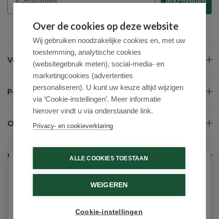
Inschrijven
Over de cookies op deze website
Wij gebruiken noodzakelijke cookies en, met uw
toestemming, analytische cookies
Veel gestelde vragen
(websitegebruik meten), social-media- en
marketingcookies (advertenties
personaliseren). U kunt uw keuze altijd wijzigen
Populaire merken
via ‘Cookie-instellingen’. Meer informatie
hierover vindt u via onderstaande link.
Over ons
Privacy- en cookieverklaring
Contact
ALLE COOKIES TOESTAAN
Schrijf je in voor onze nieuwsbrief
WEIGEREN
Ontvang als eerste de beste aanbiedingen en persoonlijk
advies
Cookie-instellingen
Email