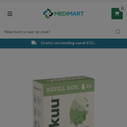
0
Toggle navigation
Waar bent u naar op zoek?
Gratis verzending vanaf €55,-
Winkelwagen
Uw winkelwagen is leeg.
Vul hem met producten.