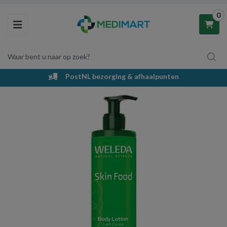
0
Toggle navigation
Waar bent u naar op zoek?
PostNL bezorging & afhaalpunten
Winkelwagen
Uw winkelwagen is leeg.
Vul hem met producten.