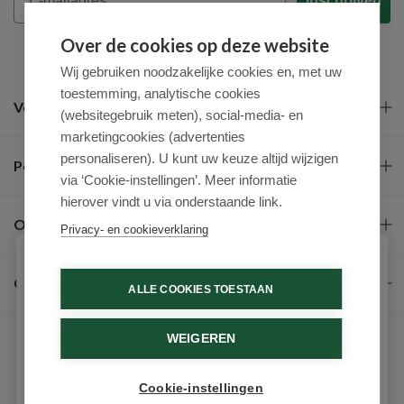
Inschrijven
Over de cookies op deze website
Wij gebruiken noodzakelijke cookies en, met uw
toestemming, analytische cookies
Veel gestelde vragen
(websitegebruik meten), social-media- en
marketingcookies (advertenties
personaliseren). U kunt uw keuze altijd wijzigen
Populaire merken
via ‘Cookie-instellingen’. Meer informatie
hierover vindt u via onderstaande link.
Over ons
Privacy- en cookieverklaring
Schrijf je in voor onze nieuwsbrief
Contact
ALLE COOKIES TOESTAAN
Ontvang als eerste de beste aanbiedingen en persoonlijk
advies
WEIGEREN
Voornaam
Cookie-instellingen
Email