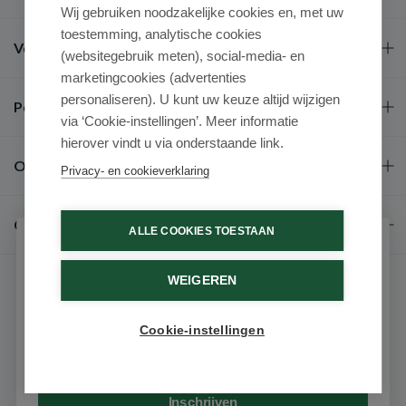
Wij gebruiken noodzakelijke cookies en, met uw
toestemming, analytische cookies
Veel gestelde vragen
(websitegebruik meten), social-media- en
marketingcookies (advertenties
personaliseren). U kunt uw keuze altijd wijzigen
Populaire merken
via ‘Cookie-instellingen’. Meer informatie
hierover vindt u via onderstaande link.
Over ons
Privacy- en cookieverklaring
Contact
ALLE COOKIES TOESTAAN
Schrijf je in voor onze nieuwsbrief
WEIGEREN
Ontvang als eerste de beste aanbiedingen en persoonlijk
advies
Cookie-instellingen
Email
© 2026 - Medimart.be.
Inschrijven