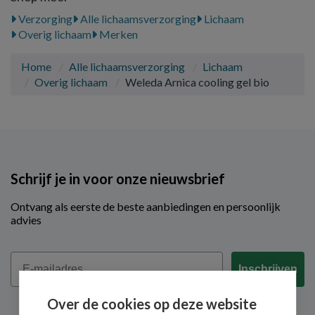
Verzorging
Alle lichaamsverzorging
Lichaam
Overig lichaam
Merken
Home
Alle lichaamsverzorging
Lichaam
Overig lichaam
Weleda Arnica cooling gel bio
Schrijf je in voor onze nieuwsbrief
Ontvang als eerste de beste aanbiedingen en persoonlijk
advies
Email
Inschrijven
Over de cookies op deze website