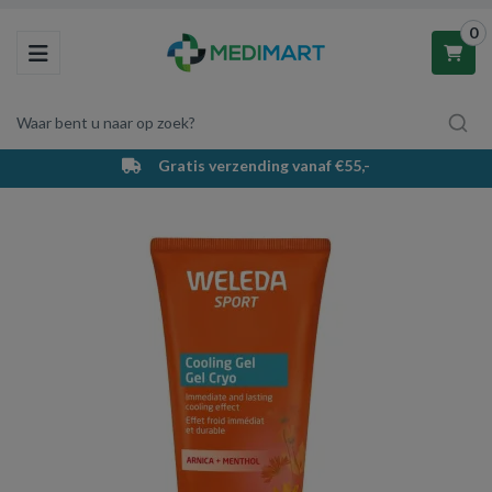
0
Toggle navigation
Waar bent u naar op zoek?
Gratis verzending vanaf €55,-
Winkelwagen
Uw winkelwagen is leeg.
Vul hem met producten.