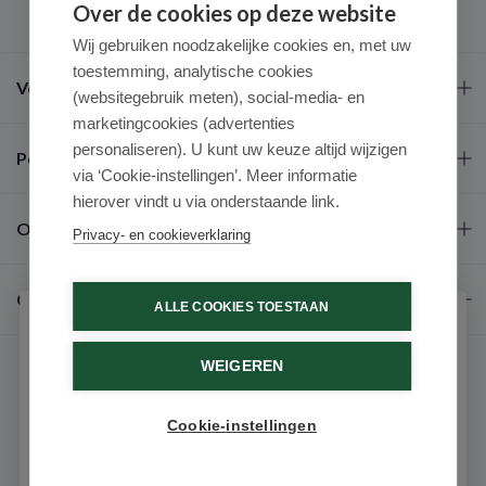
Over de cookies op deze website
Wij gebruiken noodzakelijke cookies en, met uw
toestemming, analytische cookies
Veel gestelde vragen
(websitegebruik meten), social-media- en
marketingcookies (advertenties
personaliseren). U kunt uw keuze altijd wijzigen
Populaire merken
via ‘Cookie-instellingen’. Meer informatie
hierover vindt u via onderstaande link.
Over ons
Privacy- en cookieverklaring
Contact
ALLE COOKIES TOESTAAN
Schrijf je in voor onze nieuwsbrief
WEIGEREN
Ontvang als eerste de beste aanbiedingen en persoonlijk
advies
Cookie-instellingen
Email