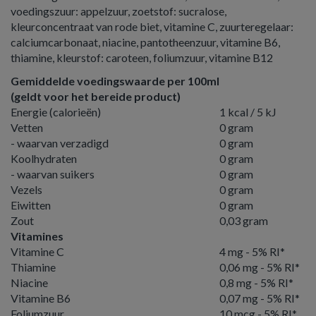
voedingszuur: appelzuur, zoetstof: sucralose,
kleurconcentraat van rode biet, vitamine C, zuurteregelaar:
calciumcarbonaat, niacine, pantotheenzuur, vitamine B6,
thiamine, kleurstof: caroteen, foliumzuur, vitamine B12
Gemiddelde voedingswaarde per 100ml
(geldt voor het bereide product)
Energie (calorieën)
1 kcal / 5 kJ
Vetten
0 gram
- waarvan verzadigd
0 gram
Koolhydraten
0 gram
- waarvan suikers
0 gram
Vezels
0 gram
Eiwitten
0 gram
Zout
0,03 gram
Vitamines
Vitamine C
4 mg - 5% RI*
Thiamine
0,06 mg - 5% RI*
Niacine
0,8 mg - 5% RI*
Vitamine B6
0,07 mg - 5% RI*
Foliumzuur
10 mcg - 5% RI*