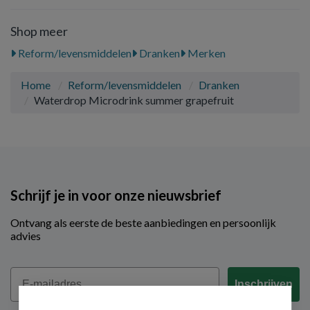
Shop meer
Reform/levensmiddelen
Dranken
Merken
Home
Reform/levensmiddelen
Dranken
Waterdrop Microdrink summer grapefruit
Schrijf je in voor onze nieuwsbrief
Ontvang als eerste de beste aanbiedingen en persoonlijk
advies
Email
Inschrijven