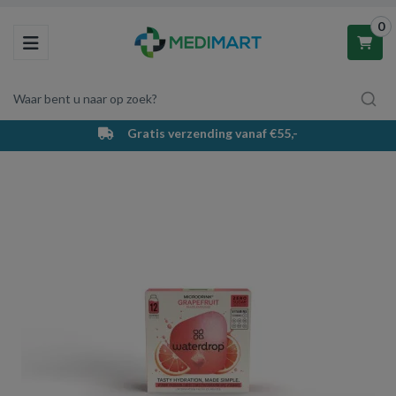
0
Toggle navigation
Waar bent u naar op zoek?
Gratis verzending vanaf €55,-
Winkelwagen
Uw winkelwagen is leeg.
Vul hem met producten.