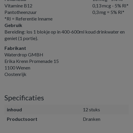
Vitamine B12
0,13 mcg - 5% RI*
Pantotheenzuur
0,3 mg = 5% RI*
*RI = Referentie Inname
Gebruik
Bereiding: los 1 blokje op in 400-600ml koud drinkwater en
geniet (1 portie).
Fabrikant
Waterdrop GMBH
Erika Krenn Promenade 15
1100 Wenen
Oostenrijk
Specificaties
inhoud
12 stuks
Productsoort
Dranken