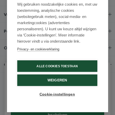
Wij gebruiken noodzakelijke cookies en, met uw
toestemming, analytische cookies
Veel gestelde vragen
(websitegebruik meten), social-media- en
marketingcookies (advertenties
personaliseren). U kunt uw keuze altijd wijzigen
Populaire merken
via ‘Cookie-instellingen’. Meer informatie
hierover vindt u via onderstaande link.
Over ons
Privacy- en cookieverklaring
Contact
ALLE COOKIES TOESTAAN
Schrijf je in voor onze nieuwsbrief
WEIGEREN
Ontvang als eerste de beste aanbiedingen en persoonlijk
advies
Cookie-instellingen
Email
© 2026 - Medimart.be.
Inschrijven