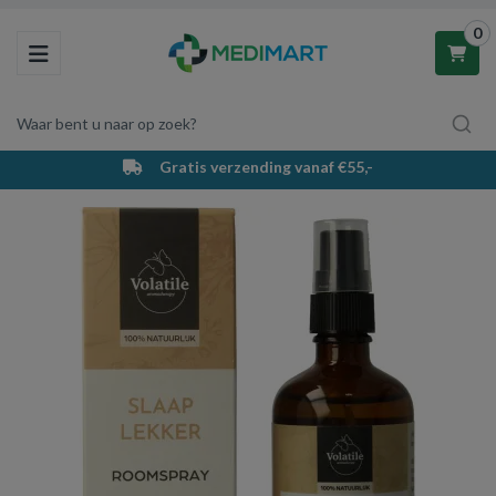
0
Toggle navigation
Waar bent u naar op zoek?
Gratis verzending vanaf €55,-
Winkelwagen
Uw winkelwagen is leeg.
Vul hem met producten.