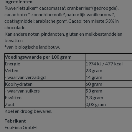
Ingredienten
Ruwe rietsuiker*, cacaomassa*, cranberries*(gedroogde),
cacaoboter*, zonnebloemolie*, natuurlijk vanillearoma*,
coatingmiddel: arabische gom*. Cacao: ten minste 53% in
chocolade.
Kan andere noten, pindanoten, gluten en melkbestanddelen
bevatten
*van biologische landbouw.
Voedingswaarde per 100 gram
Energie
1974 kJ / 477 kcal
Vetten
23 gram
- waarvan verzadigd
14 gram
Koolhydraten
60 gram
- waarvan suikers
53 gram
Eiwitten
3,3 gram
Zout
0,03 gram
Koel en droog bewaren.
Fabrikant
EcoFinia GmbH