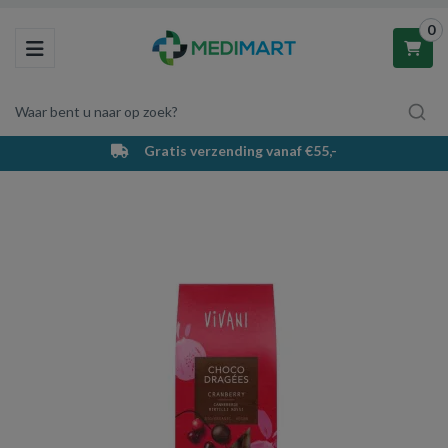
0
Toggle navigation
Waar bent u naar op zoek?
Gratis verzending vanaf €55,-
Winkelwagen
Uw winkelwagen is leeg.
Vul hem met producten.