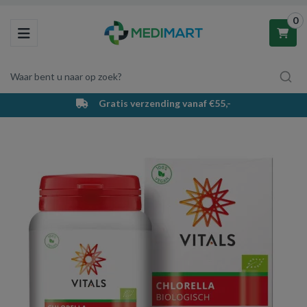
0
Toggle navigation
Waar bent u naar op zoek?
Gratis verzending vanaf €55,-
Winkelwagen
Uw winkelwagen is leeg.
Vul hem met producten.