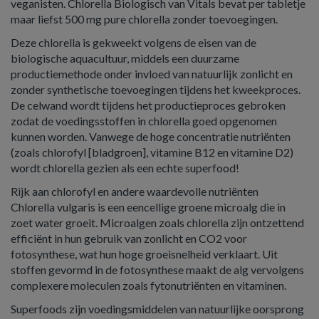
veganisten. Chlorella Biologisch van Vitals bevat per tabletje
maar liefst 500 mg pure chlorella zonder toevoegingen.
Deze chlorella is gekweekt volgens de eisen van de
biologische aquacultuur, middels een duurzame
productiemethode onder invloed van natuurlijk zonlicht en
zonder synthetische toevoegingen tijdens het kweekproces.
De celwand wordt tijdens het productieproces gebroken
zodat de voedingsstoffen in chlorella goed opgenomen
kunnen worden. Vanwege de hoge concentratie nutriënten
(zoals chlorofyl [bladgroen], vitamine B12 en vitamine D2)
wordt chlorella gezien als een echte superfood!
Rijk aan chlorofyl en andere waardevolle nutriënten
Chlorella vulgaris is een eencellige groene microalg die in
zoet water groeit. Microalgen zoals chlorella zijn ontzettend
efficiënt in hun gebruik van zonlicht en CO2 voor
fotosynthese, wat hun hoge groeisnelheid verklaart. Uit
stoffen gevormd in de fotosynthese maakt de alg vervolgens
complexere moleculen zoals fytonutriënten en vitaminen.
Superfoods zijn voedingsmiddelen van natuurlijke oorsprong