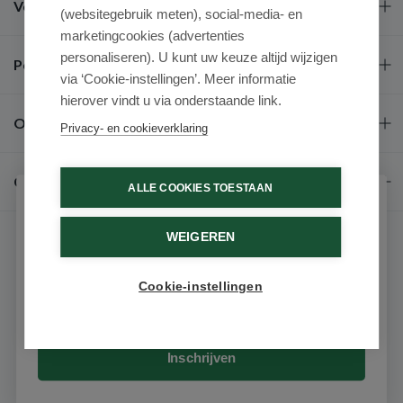
Veel gestelde vragen
(websitegebruik meten), social-media- en
marketingcookies (advertenties
personaliseren). U kunt uw keuze altijd wijzigen
Populaire merken
via ‘Cookie-instellingen’. Meer informatie
hierover vindt u via onderstaande link.
Over ons
Privacy- en cookieverklaring
Contact
ALLE COOKIES TOESTAAN
Schrijf je in voor onze nieuwsbrief
WEIGEREN
Ontvang als eerste de beste aanbiedingen en persoonlijk
advies
Cookie-instellingen
Email
© 2026 - Medimart.be.
Inschrijven