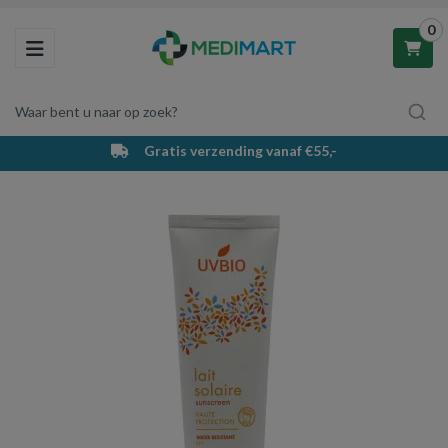
0
Toggle navigation
Waar bent u naar op zoek?
Gratis verzending vanaf €55,-
Winkelwagen
Uw winkelwagen is leeg.
Vul hem met producten.