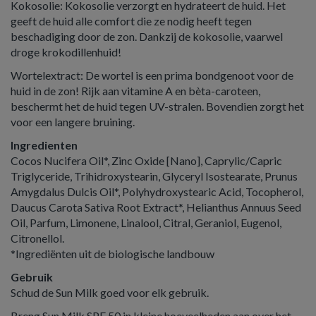
Kokosolie: Kokosolie verzorgt en hydrateert de huid. Het
geeft de huid alle comfort die ze nodig heeft tegen
beschadiging door de zon. Dankzij de kokosolie, vaarwel
droge krokodillenhuid!
Wortelextract: De wortel is een prima bondgenoot voor de
huid in de zon! Rijk aan vitamine A en bèta-caroteen,
beschermt het de huid tegen UV-stralen. Bovendien zorgt het
voor een langere bruining.
Ingredienten
Cocos Nucifera Oil*, Zinc Oxide [Nano], Caprylic/Capric
Triglyceride, Trihidroxystearin, Glyceryl Isostearate, Prunus
Amygdalus Dulcis Oil*, Polyhydroxystearic Acid, Tocopherol,
Daucus Carota Sativa Root Extract*, Helianthus Annuus Seed
Oil, Parfum, Limonene, Linalool, Citral, Geraniol, Eugenol,
Citronellol.
*Ingrediënten uit de biologische landbouw
Gebruik
Schud de Sun Milk goed voor elk gebruik.
Breng Sun Milk SPF 50 in kleine hoeveelheden aan over het