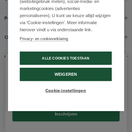
(websitegebruik meten), social-media- en
marketingcookies (advertenties
personaliseren). U kunt uw keuze altijd wijzigen
Populaire merken
via ‘Cookie-instellingen’. Meer informatie
hierover vindt u via onderstaande link.
Over ons
Privacy- en cookieverklaring
Contact
ALLE COOKIES TOESTAAN
Schrijf je in voor onze nieuwsbrief
WEIGEREN
Ontvang als eerste de beste aanbiedingen en persoonlijk
advies
Cookie-instellingen
Email
© 2026 - Medimart.be.
Inschrijven