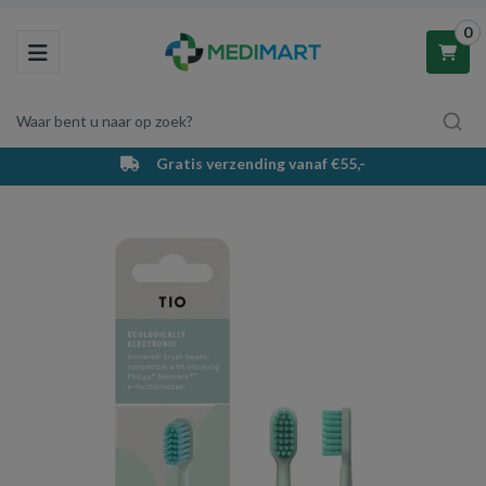
0
Toggle navigation
Waar bent u naar op zoek?
Gratis verzending vanaf €55,-
Winkelwagen
Uw winkelwagen is leeg.
Vul hem met producten.