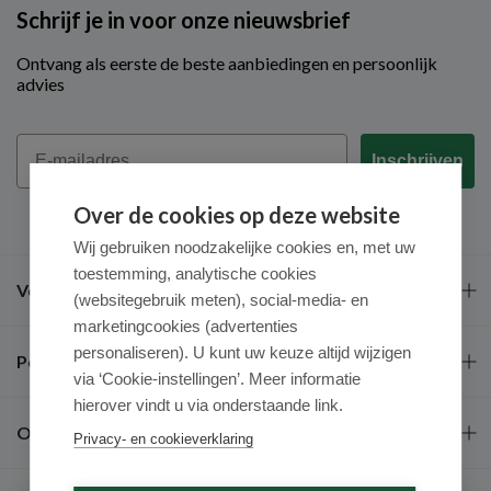
Schrijf je in voor onze nieuwsbrief
Ontvang als eerste de beste aanbiedingen en persoonlijk
advies
Email
Inschrijven
Over de cookies op deze website
Wij gebruiken noodzakelijke cookies en, met uw
toestemming, analytische cookies
Veel gestelde vragen
(websitegebruik meten), social-media- en
marketingcookies (advertenties
personaliseren). U kunt uw keuze altijd wijzigen
Populaire merken
via ‘Cookie-instellingen’. Meer informatie
hierover vindt u via onderstaande link.
Over ons
Privacy- en cookieverklaring