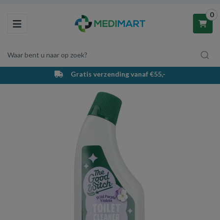
0
Toggle navigation
Waar bent u naar op zoek?
Gratis verzending vanaf €55,-
Winkelwagen
Uw winkelwagen is leeg.
Vul hem met producten.