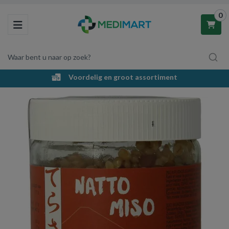
0
Toggle navigation
Waar bent u naar op zoek?
Voordelig en groot assortiment
Winkelwagen
Uw winkelwagen is leeg.
Vul hem met producten.