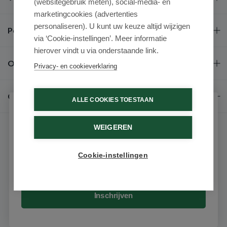
(websitegebruik meten), social-media- en
marketingcookies (advertenties
personaliseren). U kunt uw keuze altijd wijzigen
Populaire merken
via ‘Cookie-instellingen’. Meer informatie
hierover vindt u via onderstaande link.
Over ons
Privacy- en cookieverklaring
Contact
ALLE COOKIES TOESTAAN
Schrijf je in voor onze nieuwsbrief
WEIGEREN
Ontvang als eerste de beste aanbiedingen en persoonlijk
advies
Cookie-instellingen
Email
© 2026 - Medimart.be.
Inschrijven