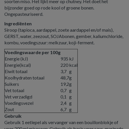
soorten miso. Het lijkt meer op chutney. Het doet het
bijzonder goed op rode kool of groene bonen.
Ongepasteuriseerd.
Ingrediënten
Siroop (tapioca, aardappel, zoete aardappel en/of mais),
GERST, water, zeezout, SOJAbonen, gember, kaliumchloride,
kombu, voedingszuur: melkzuur, koji-ferment.
Voedingswaarde per 100g
Energie (kJ)
935
kJ
Energie(kcal)
220
kcal
Eiwit totaal
3,7
g
Koolhydraten totaal
48,7
g
Suikers
19,2
g
Vet totaal
0,7
g
Vet verzadigd
0,1
g
Voedingsvezel
2,4
g
Zout
6,7
g
Gebruik
Gebruik 1 eetlepel als vervanger van een bouillonblokje of
voor 200 ml misosoep. Gebruik als basis voor saus, marinade