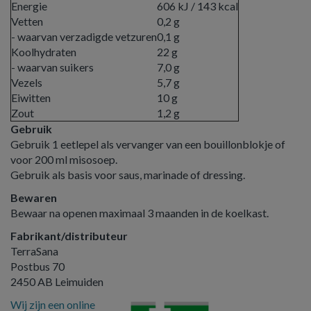
Energie
606 kJ / 143 kcal
Vetten
0,2 g
- waarvan verzadigde vetzuren
0,1 g
Koolhydraten
22 g
- waarvan suikers
7,0 g
Vezels
5,7 g
Eiwitten
10 g
Zout
1,2 g
Gebruik
Gebruik 1 eetlepel als vervanger van een bouillonblokje of
voor 200 ml misosoep.
Gebruik als basis voor saus, marinade of dressing.
Bewaren
Bewaar na openen maximaal 3 maanden in de koelkast.
Fabrikant/distributeur
TerraSana
Postbus 70
2450 AB Leimuiden
Wij zijn een online