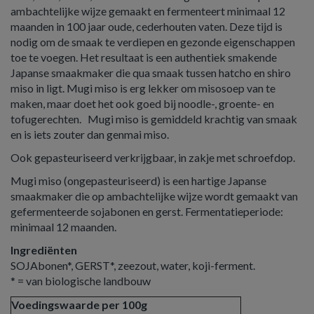
ambachtelijke wijze gemaakt en fermenteert minimaal 12
maanden in 100 jaar oude, cederhouten vaten. Deze tijd is
nodig om de smaak te verdiepen en gezonde eigenschappen
toe te voegen. Het resultaat is een authentiek smakende
Japanse smaakmaker die qua smaak tussen hatcho en shiro
miso in ligt. Mugi miso is erg lekker om misosoep van te
maken, maar doet het ook goed bij noodle-, groente- en
tofugerechten. Mugi miso is gemiddeld krachtig van smaak
en is iets zouter dan genmai miso.
Ook gepasteuriseerd verkrijgbaar, in zakje met schroefdop.
Mugi miso (ongepasteuriseerd) is een hartige Japanse
smaakmaker die op ambachtelijke wijze wordt gemaakt van
gefermenteerde sojabonen en gerst. Fermentatieperiode:
minimaal 12 maanden.
Ingrediënten
SOJAbonen*, GERST*, zeezout, water, koji-ferment.
* = van biologische landbouw
Voedingswaarde per 100g