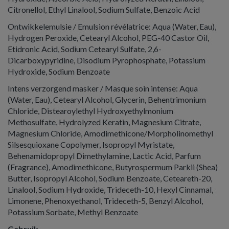
Citronellol, Ethyl Linalool, Sodium Sulfate, Benzoic Acid
Ontwikkel­emulsie / Emulsion révélatrice: Aqua (Water, Eau),
Hydrogen Peroxide, Cetearyl Alcohol, PEG-40 Castor Oil,
Etidronic Acid, Sodium Cetearyl Sulfate, 2,6-
Dicarboxypyridine, Disodium Pyrophosphate, Potassium
Hydroxide, Sodium Benzoate
Intens verzorgend masker / Masque soin intense: Aqua
(Water, Eau), Cetearyl Alcohol, Glycerin, Behentrimonium
Chloride, Distearoylethyl Hydroxyethylmonium
Methosulfate, Hydrolyzed Keratin, Magnesium Citrate,
Magnesium Chloride, Amodimethicone/Morpholinomethyl
Silsesquioxane Copolymer, Isopropyl Myristate,
Behenamidopropyl Dimethylamine, Lactic Acid, Parfum
(Fragrance), Amodimethicone, Butyrospermum Parkii (Shea)
Butter, Isopropyl Alcohol, Sodium Benzoate, Ceteareth-20,
Linalool, Sodium Hydroxide, Trideceth-10, Hexyl Cinnamal,
Limonene, Phenoxyethanol, Trideceth-5, Benzyl Alcohol,
Potassium Sorbate, Methyl Benzoate
Gebruik