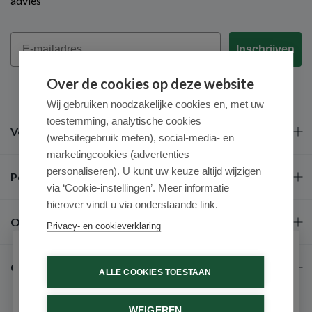
advies
Email
Inschrijven
Over de cookies op deze website
Wij gebruiken noodzakelijke cookies en, met uw
toestemming, analytische cookies
Veel gestelde vragen
(websitegebruik meten), social-media- en
marketingcookies (advertenties
personaliseren). U kunt uw keuze altijd wijzigen
Populaire merken
via ‘Cookie-instellingen’. Meer informatie
hierover vindt u via onderstaande link.
Over ons
Privacy- en cookieverklaring
Schrijf je in voor onze nieuwsbrief
Contact
ALLE COOKIES TOESTAAN
Ontvang als eerste de beste aanbiedingen en persoonlijk
advies
WEIGEREN