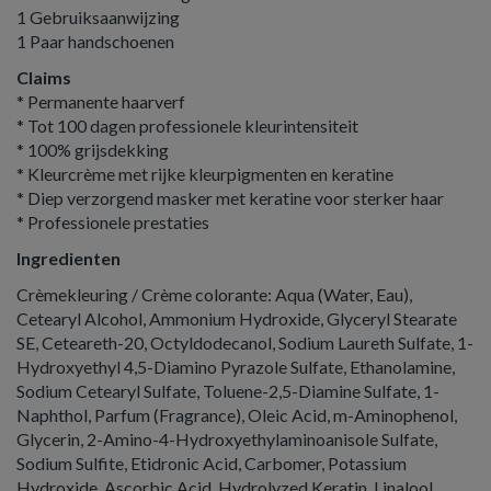
1 Gebruiksaanwijzing
1 Paar handschoenen
Claims
* Permanente haarverf
* Tot 100 dagen professionele kleurintensiteit
* 100% grijsdekking
* Kleurcrème met rijke kleurpigmenten en keratine
* Diep verzorgend masker met keratine voor sterker haar
* Professionele prestaties
Ingredienten
Crèmekleuring / Crème colorante: Aqua (Water, Eau),
Cetearyl Alcohol, Ammonium Hydroxide, Glyceryl Stearate
SE, Ceteareth-20, Octyldodecanol, Sodium Laureth Sulfate, 1-
Hydroxyethyl 4,5-Diamino Pyrazole Sulfate, Ethanolamine,
Sodium Cetearyl Sulfate, Toluene-2,5-Diamine Sulfate, 1-
Naphthol, Parfum (Fragrance), Oleic Acid, m-Aminophenol,
Glycerin, 2-Amino-4-Hydroxyethylaminoanisole Sulfate,
Sodium Sulfite, Etidronic Acid, Carbomer, Potassium
Hydroxide, Ascorbic Acid, Hydrolyzed Keratin, Linalool,