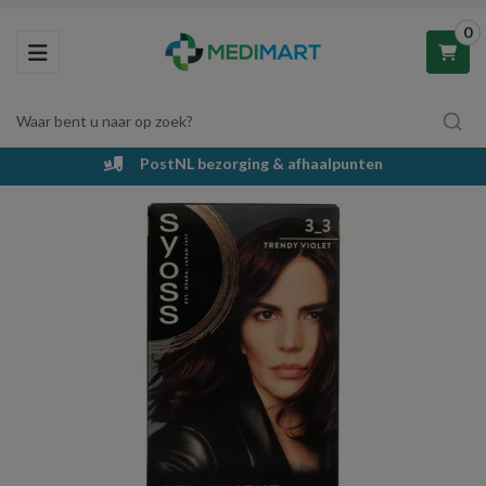
0
Toggle navigation
Waar bent u naar op zoek?
PostNL bezorging & afhaalpunten
Winkelwagen
Uw winkelwagen is leeg.
Vul hem met producten.