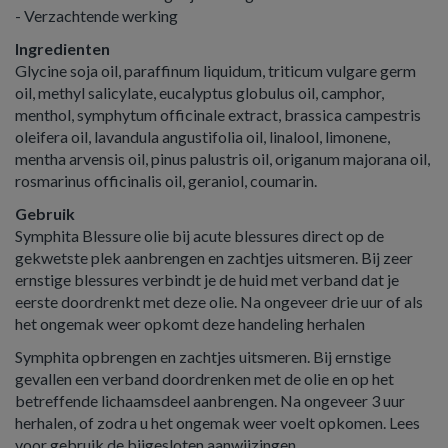
- Verzachtende werking
Ingredienten
Glycine soja oil, paraffinum liquidum, triticum vulgare germ
oil, methyl salicylate, eucalyptus globulus oil, camphor,
menthol, symphytum officinale extract, brassica campestris
oleifera oil, lavandula angustifolia oil, linalool, limonene,
mentha arvensis oil, pinus palustris oil, origanum majorana oil,
rosmarinus officinalis oil, geraniol, coumarin.
Gebruik
Symphita Blessure olie bij acute blessures direct op de
gekwetste plek aanbrengen en zachtjes uitsmeren. Bij zeer
ernstige blessures verbindt je de huid met verband dat je
eerste doordrenkt met deze olie. Na ongeveer drie uur of als
het ongemak weer opkomt deze handeling herhalen
Symphita opbrengen en zachtjes uitsmeren. Bij ernstige
gevallen een verband doordrenken met de olie en op het
betreffende lichaamsdeel aanbrengen. Na ongeveer 3 uur
herhalen, of zodra u het ongemak weer voelt opkomen. Lees
voor gebruik de bijgesloten aanwijzingen.