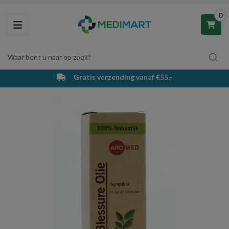
0
Toggle navigation
Waar bent u naar op zoek?
Gratis verzending vanaf €55,-
Winkelwagen
Uw winkelwagen is leeg.
Vul hem met producten.