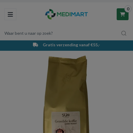
0
Toggle navigation
Waar bent u naar op zoek?
Gratis verzending vanaf €55,-
Winkelwagen
Uw winkelwagen is leeg.
Vul hem met producten.