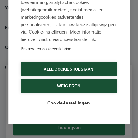
toestemming, analytische cookies
Veel gestelde vragen
(websitegebruik meten), social-media- en
marketingcookies (advertenties
personaliseren). U kunt uw keuze altijd wijzigen
Populaire merken
via ‘Cookie-instellingen’. Meer informatie
hierover vindt u via onderstaande link.
Over ons
Privacy- en cookieverklaring
Contact
ALLE COOKIES TOESTAAN
Schrijf je in voor onze nieuwsbrief
WEIGEREN
Ontvang als eerste de beste aanbiedingen en persoonlijk
advies
Cookie-instellingen
Email
© 2026 - Medimart.be.
Inschrijven