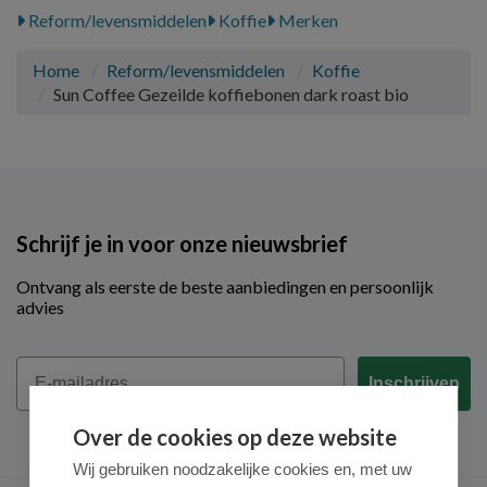
Reform/levensmiddelen
Koffie
Merken
Home
Reform/levensmiddelen
Koffie
Sun Coffee Gezeilde koffiebonen dark roast bio
Schrijf je in voor onze nieuwsbrief
Ontvang als eerste de beste aanbiedingen en persoonlijk
advies
Email
Inschrijven
Over de cookies op deze website
Wij gebruiken noodzakelijke cookies en, met uw