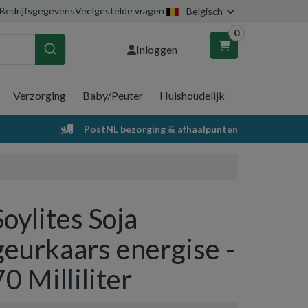
Bedrijfsgegevens
Veelgestelde vragen
Belgisch
0
Inloggen
Verzorging
Baby/Peuter
Huishoudelijk
nkelwagen
PostNL bezorging & afhaalpunten
Uw winkelwagen is leeg.
Vul hem met producten.
Soylites Soja
geurkaars energise -
70 Milliliter