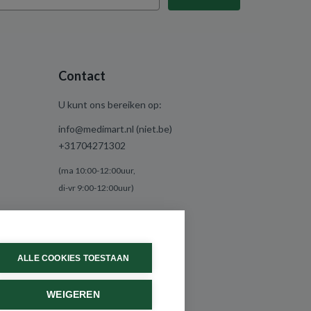
Contact
U kunt ons bereiken op:
info@medimart.nl (niet.be)
+31704271302
(ma 10:00-12:00uur,
di-vr 9:00-12:00uur)
ALLE COOKIES TOESTAAN
WEIGEREN