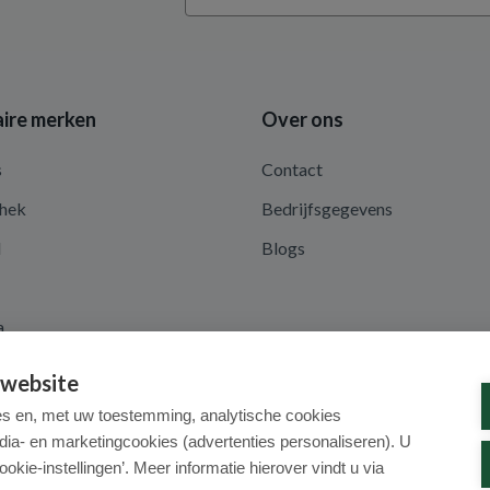
ire merken
Over ons
s
Contact
hek
Bedrijfsgegevens
d
Blogs
a
 website
es en, met uw toestemming, analytische cookies
dia- en marketingcookies (advertenties personaliseren). U
ookie-instellingen’. Meer informatie hierover vindt u via