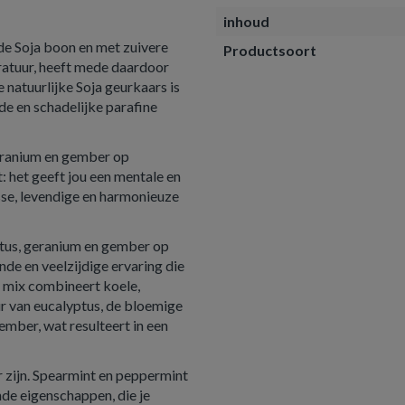
inhoud
 de Soja boon en met zuivere
Productsoort
eratuur, heeft mede daardoor
 natuurlijke Soja geurkaars is
de en schadelijke parafine
eranium en gember op
 het geeft jou een mentale en
risse, levendige en harmonieuze
tus, geranium en gember op
nde en veelzijdige ervaring die
ze mix combineert koele,
r van eucalyptus, de bloemige
mber, wat resulteert in een
 zijn. Spearmint en peppermint
de eigenschappen, die je