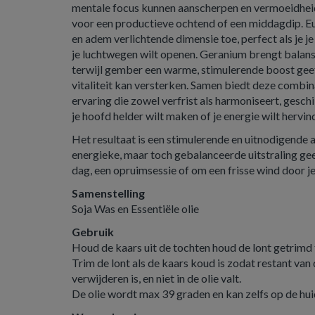
mentale focus kunnen aanscherpen en vermoeidheid
voor een productieve ochtend of een middagdip. E
en adem verlichtende dimensie toe, perfect als je je 
je luchtwegen wilt openen. Geranium brengt balan
terwijl gember een warme, stimulerende boost geef
vitaliteit kan versterken. Samen biedt deze combi
ervaring die zowel verfrist als harmoniseert, ges
je hoofd helder wilt maken of je energie wilt hervin
Het resultaat is een stimulerende en uitnodigende a
energieke, maar toch gebalanceerde uitstraling gee
dag, een opruimsessie of om een frisse wind door je
Samenstelling
Soja Was en Essentiële olie
Gebruik
Houd de kaars uit de tochten houd de lont getrimd 
Trim de lont als de kaars koud is zodat restant van 
verwijderen is, en niet in de olie valt.
De olie wordt max 39 graden en kan zelfs op de hu