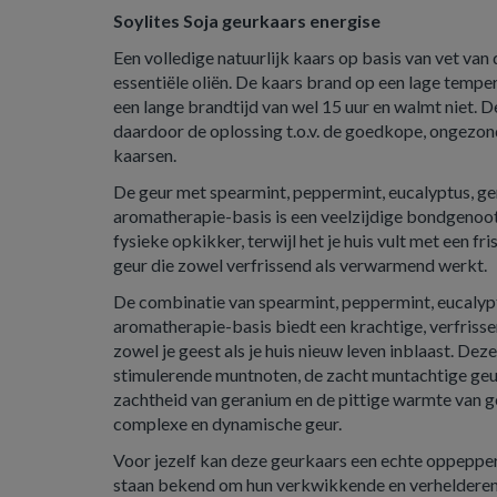
Soylites Soja geurkaars energise
Een volledige natuurlijk kaars op basis van vet van
essentiële oliën. De kaars brand op een lage temp
een lange brandtijd van wel 15 uur en walmt niet. De
daardoor de oplossing t.o.v. de goedkope, ongezon
kaarsen.
De geur met spearmint, peppermint, eucalyptus, g
aromatherapie-basis is een veelzijdige bondgenoot:
fysieke opkikker, terwijl het je huis vult met een f
geur die zowel verfrissend als verwarmend werkt.
De combinatie van spearmint, peppermint, eucalyp
aromatherapie-basis biedt een krachtige, verfrisse
zowel je geest als je huis nieuw leven inblaast. De
stimulerende muntnoten, de zacht muntachtige geu
zachtheid van geranium en de pittige warmte van ge
complexe en dynamische geur.
Voor jezelf kan deze geurkaars een echte oppepper
staan bekend om hun verkwikkende en verhelderen