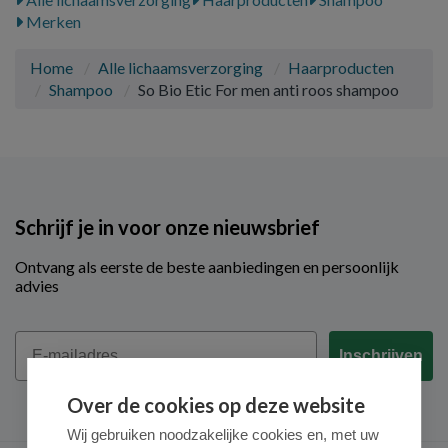
Merken
Home
Alle lichaamsverzorging
Haarproducten
Shampoo
So Bio Etic For men anti roos shampoo
Schrijf je in voor onze nieuwsbrief
Ontvang als eerste de beste aanbiedingen en persoonlijk
advies
Email
Inschrijven
Over de cookies op deze website
Wij gebruiken noodzakelijke cookies en, met uw