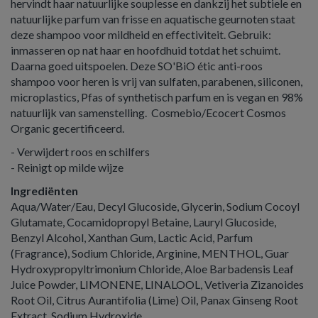
hervindt haar natuurlijke souplesse en dankzij het subtiele en
natuurlijke parfum van frisse en aquatische geurnoten staat
deze shampoo voor mildheid en effectiviteit. Gebruik:
inmasseren op nat haar en hoofdhuid totdat het schuimt.
Daarna goed uitspoelen. Deze SO'BiO étic anti-roos
shampoo voor heren is vrij van sulfaten, parabenen, siliconen,
microplastics, Pfas of synthetisch parfum en is vegan en 98%
natuurlijk van samenstelling. Cosmebio/Ecocert Cosmos
Organic gecertificeerd.
- Verwijdert roos en schilfers
- Reinigt op milde wijze
Ingrediënten
Aqua/Water/Eau, Decyl Glucoside, Glycerin, Sodium Cocoyl
Glutamate, Cocamidopropyl Betaine, Lauryl Glucoside,
Benzyl Alcohol, Xanthan Gum, Lactic Acid, Parfum
(Fragrance), Sodium Chloride, Arginine, MENTHOL, Guar
Hydroxypropyltrimonium Chloride, Aloe Barbadensis Leaf
Juice Powder, LIMONENE, LINALOOL, Vetiveria Zizanoides
Root Oil, Citrus Aurantifolia (Lime) Oil, Panax Ginseng Root
Extract, Sodium Hydroxide.