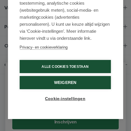
toestemming, analytische cookies
Veel gestelde vragen
(websitegebruik meten), social-media- en
marketingcookies (advertenties
personaliseren). U kunt uw keuze altijd wijzigen
Populaire merken
via ‘Cookie-instellingen’. Meer informatie
hierover vindt u via onderstaande link.
Over ons
Privacy- en cookieverklaring
Contact
ALLE COOKIES TOESTAAN
Schrijf je in voor onze nieuwsbrief
WEIGEREN
Ontvang als eerste de beste aanbiedingen en persoonlijk
advies
Cookie-instellingen
Email
© 2026 - Medimart.be.
Inschrijven