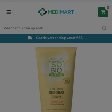
0
Toggle navigation
Waar bent u naar op zoek?
Gratis verzending vanaf €55,-
Winkelwagen
Uw winkelwagen is leeg.
Vul hem met producten.