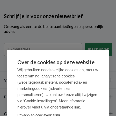
Schrijf je in voor onze nieuwsbrief
Ontvang als eerste de beste aanbiedingen en persoonlijk
advies
Email
Inschrijven
Over de cookies op deze website
Wij gebruiken noodzakelijke cookies en, met uw
toestemming, analytische cookies
Veel gestelde vragen
(websitegebruik meten), social-media- en
marketingcookies (advertenties
personaliseren). U kunt uw keuze altijd wijzigen
Populaire merken
via ‘Cookie-instellingen’. Meer informatie
hierover vindt u via onderstaande link.
Over ons
Privacy- en cookieverklaring