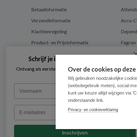
Betaalinformatie
Attend
Verzendinformatie
Accu-C
Klachtenregeling
Depen
Product- en Prijsinformatie
Fagron
Recalls en terugroepacties
Nutrici
Schrijf je in voor onze nieuwsbrief
Algemene voorwaarden
Over de cookies op deze
Ontvang als eerste de beste aanbiedingen en persoonlijk
advies
Privacy en cookieverklaring
Wij gebruiken noodzakelijke cooki
(websitegebruik meten), social-me
Voornaam
Cookieverklaring
kunt uw keuze altijd wijzigen via ‘C
onderstaande link.
Email
Privacy- en cookieverklaring
Inschrijven