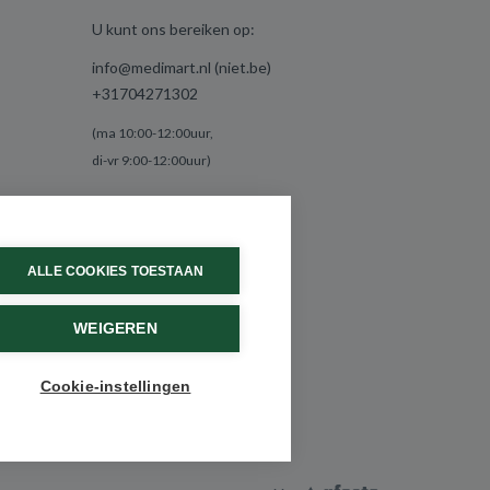
U kunt ons bereiken op:
info@medimart.nl (niet.be)
+31704271302
(ma 10:00-12:00uur,
di-vr 9:00-12:00uur)
ALLE COOKIES TOESTAAN
WEIGEREN
Cookie-instellingen