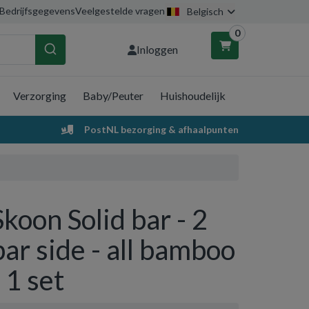
Bedrijfsgegevens
Veelgestelde vragen
Belgisch
0
Inloggen
Verzorging
Baby/Peuter
Huishoudelijk
nkelwagen
PostNL bezorging & afhaalpunten
Uw winkelwagen is leeg.
Vul hem met producten.
Skoon Solid bar - 2
bar side - all bamboo
- 1 set