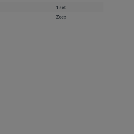
1 set
Zeep