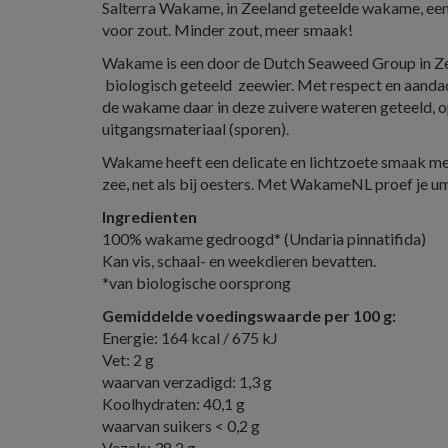
Salterra Wakame, in Zeeland geteelde wakame, een 
voor zout. Minder zout, meer smaak!
Wakame is een door de Dutch Seaweed Group in Z
biologisch geteeld zeewier. Met respect en aand
de wakame daar in deze zuivere wateren geteeld, o
uitgangsmateriaal (sporen).
Wakame heeft een delicate en lichtzoete smaak me
zee, net als bij oesters. Met WakameNL proef je u
Ingredienten
100% wakame gedroogd* (Undaria pinnatifida)
Kan vis, schaal- en weekdieren bevatten.
*van biologische oorsprong
Gemiddelde voedingswaarde per 100 g:
Energie: 164 kcal / 675 kJ
Vet: 2 g
waarvan verzadigd: 1,3 g
Koolhydraten: 40,1 g
waarvan suikers < 0,2 g
Vezels: 38,2 g