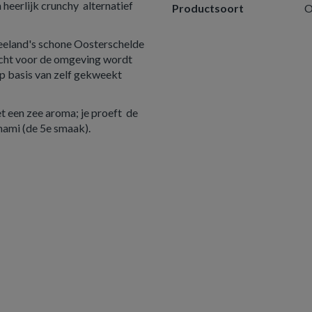
heerlijk crunchy alternatief
Productsoort
O
eeland's schone Oosterschelde
acht voor de omgeving wordt
p basis van zelf gekweekt
t een zee aroma; je proeft de
mami (de 5e smaak).