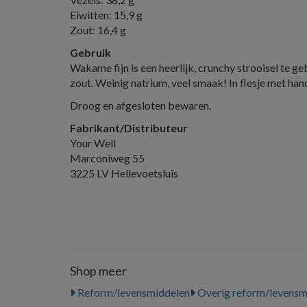
Eiwitten: 15,9 g
Zout: 16,4 g
Gebruik
Wakame fijn is een heerlijk, crunchy strooisel te ge
zout. Weinig natrium, veel smaak! In flesje met ha
Droog en afgesloten bewaren.
Fabrikant/Distributeur
Your Well
Marconiweg 55
3225 LV Hellevoetsluis
Shop meer
Reform/levensmiddelen
Overig reform/levensm