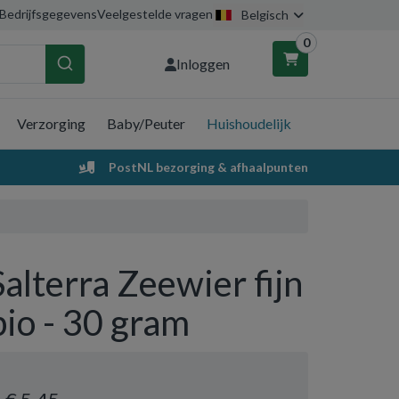
Bedrijfsgegevens
Veelgestelde vragen
Belgisch
0
Inloggen
Verzorging
Baby/Peuter
Huishoudelijk
nkelwagen
PostNL bezorging & afhaalpunten
Uw winkelwagen is leeg.
Vul hem met producten.
Salterra Zeewier fijn
bio - 30 gram