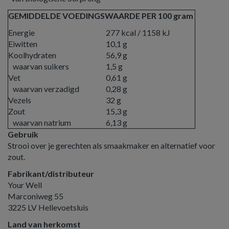
GEMIDDELDE VOEDINGSWAARDE PER 100 gram
Energie
277 kcal / 1158 kJ
Eiwitten
10,1 g
Koolhydraten
56,9 g
waarvan suikers
1,5 g
Vet
0,61 g
waarvan verzadigd
0,28 g
Vezels
32 g
Zout
15,3 g
waarvan natrium
6,13 g
Gebruik
Strooi over je gerechten als smaakmaker en alternatief voor
zout.
Fabrikant/distributeur
Your Well
Marconiweg 55
3225 LV Hellevoetsluis
Land van herkomst