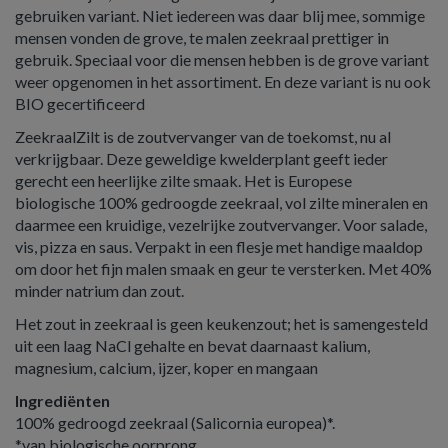
gebruiken variant. Niet iedereen was daar blij mee, sommige
mensen vonden de grove, te malen zeekraal prettiger in
gebruik. Speciaal voor die mensen hebben is de grove variant
weer opgenomen in het assortiment. En deze variant is nu ook
BIO gecertificeerd
ZeekraalZilt is de zoutvervanger van de toekomst, nu al
verkrijgbaar. Deze geweldige kwelderplant geeft ieder
gerecht een heerlijke zilte smaak. Het is Europese
biologische 100% gedroogde zeekraal, vol zilte mineralen en
daarmee een kruidige, vezelrijke zoutvervanger. Voor salade,
vis, pizza en saus. Verpakt in een flesje met handige maaldop
om door het fijn malen smaak en geur te versterken. Met 40%
minder natrium dan zout.
Het zout in zeekraal is geen keukenzout; het is samengesteld
uit een laag NaCl gehalte en bevat daarnaast kalium,
magnesium, calcium, ijzer, koper en mangaan
Ingrediënten
100% gedroogd zeekraal (Salicornia europea)*.
*van biologische oorprong