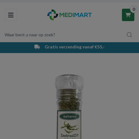
0
Toggle navigation
Waar bent u naar op zoek?
Gratis verzending vanaf €55,-
Winkelwagen
Uw winkelwagen is leeg.
Vul hem met producten.