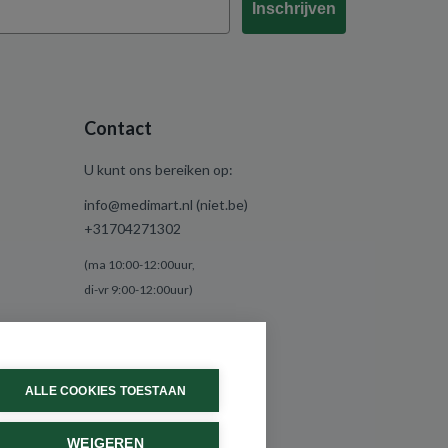
Inschrijven
Contact
U kunt ons bereiken op:
info@medimart.nl (niet.be)
+31704271302
(ma 10:00-12:00uur,
di-vr 9:00-12:00uur)
ALLE COOKIES TOESTAAN
WEIGEREN