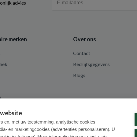
onlijk advies
ire merken
Over ons
s
Contact
hek
Bedrijfsgegevens
d
Blogs
a
 website
es en, met uw toestemming, analytische cookies
dia- en marketingcookies (advertenties personaliseren). U
ookie-instellingen’. Meer informatie hierover vindt u via