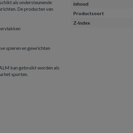
chikt als ondersteunende
inhoud
ewrichten. De producten van
Productsoort
Z-Index
ppervlakken
jve spieren en gewrichten
BALM kan gebruikt worden als
a het sporten.