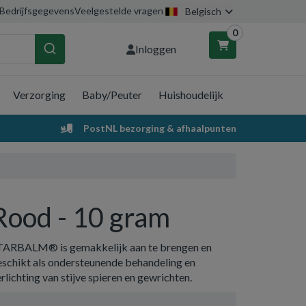
Bedrijfsgegevens
Veelgestelde vragen
Belgisch
0
Inloggen
Verzorging
Baby/Peuter
Huishoudelijk
nkelwagen
PostNL bezorging & afhaalpunten
Uw winkelwagen is leeg.
Vul hem met producten.
Rood - 10 gram
TARBALM® is gemakkelijk aan te brengen en
eschikt als ondersteunende behandeling en
rlichting van stijve spieren en gewrichten.