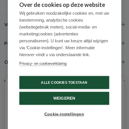
Over de cookies op deze website
Wij gebruiken noodzakelijke cookies en, met uw
toestemming, analytische cookies
Veel gestelde vragen
(websitegebruik meten), social-media- en
marketingcookies (advertenties
personaliseren). U kunt uw keuze altijd wijzigen
Populaire merken
via ‘Cookie-instellingen’. Meer informatie
hierover vindt u via onderstaande link.
Over ons
Privacy- en cookieverklaring
Contact
ALLE COOKIES TOESTAAN
Schrijf je in voor onze nieuwsbrief
WEIGEREN
Ontvang als eerste de beste aanbiedingen en persoonlijk
advies
Cookie-instellingen
Email