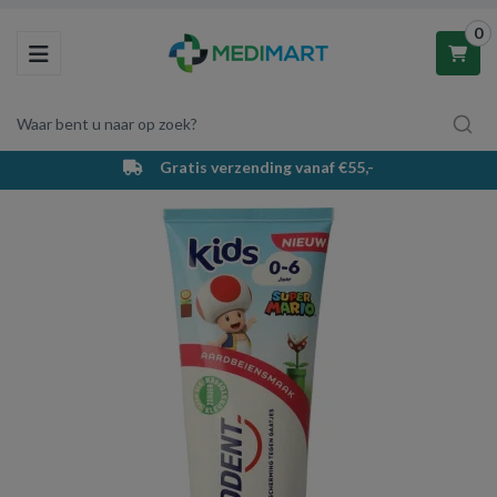
0
Toggle navigation
Waar bent u naar op zoek?
Gratis verzending vanaf €55,-
Winkelwagen
Uw winkelwagen is leeg.
Vul hem met producten.