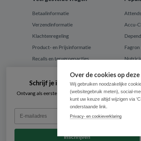
Betaalinformatie
Attend
Verzendinformatie
Accu-C
Klachtenregeling
Depen
Product- en Prijsinformatie
Fagron
Recalls en terugroepacties
Nutrici
Algemene voorwaarden
Over de cookies op deze
Privacy en cookieverklaring
Schrijf je in voor onze nieuwsbrief
Wij gebruiken noodzakelijke cooki
(websitegebruik meten), social-me
Cookieverklaring
Ontvang als eerste de beste aanbiedingen en persoonlijk
advies
kunt uw keuze altijd wijzigen via ‘C
onderstaande link.
Email
Privacy- en cookieverklaring
Inschrijven