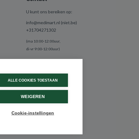
U kunt ons bereiken op:
info@medimart.nl (niet.be)
+31704271302
(ma 10:00-12:00uur,
di-vr 9:00-12:00uur)
ALLE COOKIES TOESTAAN
WEIGEREN
Cookie-instellingen