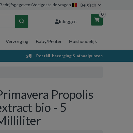
Bedrijfsgegevens
Veelgestelde vragen
Belgisch
0
Inloggen
Verzorging
Baby/Peuter
Huishoudelijk
nkelwagen
PostNL bezorging & afhaalpunten
Uw winkelwagen is leeg.
Vul hem met producten.
Primavera Propolis
extract bio - 5
Milliliter