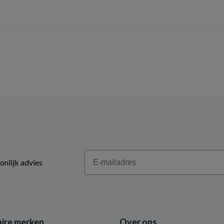
Email
onlijk advies
ire merken
Over ons