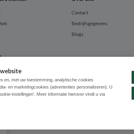
s
Contact
hek
Bedrijfsgegevens
d
Blogs
a
 website
es en, met uw toestemming, analytische cookies
dia- en marketingcookies (advertenties personaliseren). U
ookie-instellingen’. Meer informatie hierover vindt u via