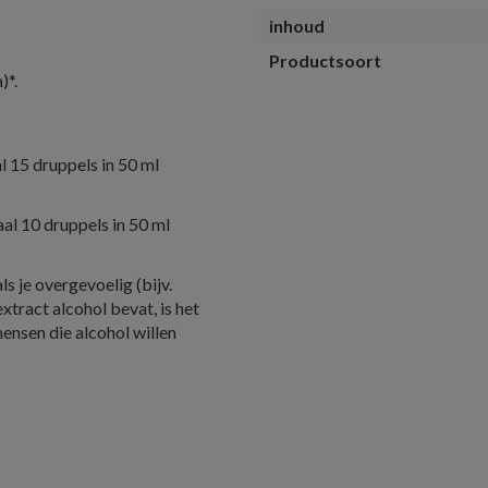
inhoud
Productsoort
)*.
 15 druppels in 50 ml
l 10 druppels in 50 ml
s je overgevoelig (bijv.
xtract alcohol bevat, is het
ensen die alcohol willen