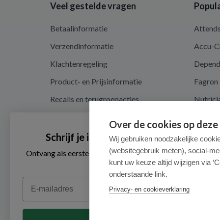
Veel gestelde vragen
Popula
Betaalinformatie
Attend
Verzendinformatie
Accu-C
Klachtenregeling
Depen
Product- en Prijsinformatie
Fagron
Recalls en terugroepacties
Nutrici
Algemene voorwaarden
Over de cookies op deze
Privacy en cookieverklaring
Schrijf je in voor onze nieuwsbrief
Wij gebruiken noodzakelijke cooki
(websitegebruik meten), social-me
Cookieverklaring
Ontvang als eerste de beste aanbiedingen en persoonlijk
advies
kunt uw keuze altijd wijzigen via ‘C
onderstaande link.
Email
Privacy- en cookieverklaring