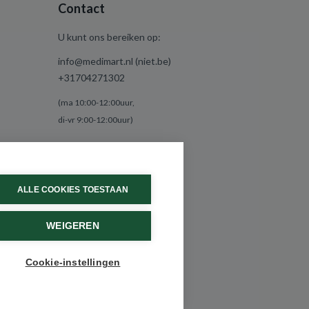
Contact
U kunt ons bereiken op:
info@medimart.nl (niet.be)
+31704271302
(ma 10:00-12:00uur,
di-vr 9:00-12:00uur)
ALLE COOKIES TOESTAAN
WEIGEREN
Cookie-instellingen