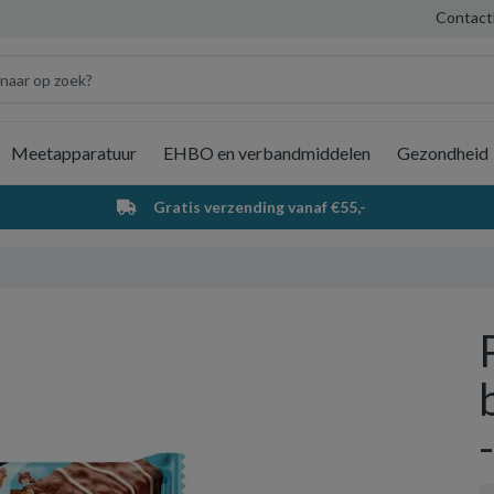
Contact
Meetapparatuur
EHBO en verbandmiddelen
Gezondheid
Wi
Gratis verzending vanaf €55,-