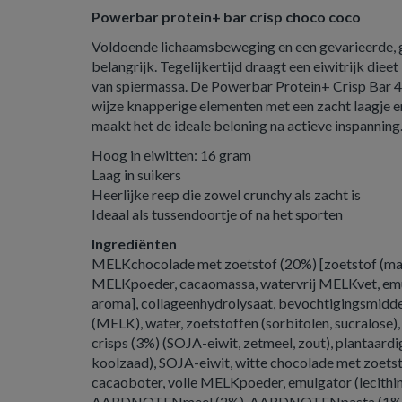
Powerbar protein+ bar crisp choco coco
Voldoende lichaamsbeweging en een gevarieerde, 
belangrijk. Tegelijkertijd draagt een eiwitrijk dieet
van spiermassa. De Powerbar Protein+ Crisp Bar 
wijze knapperige elementen met een zacht laagje e
maakt het de ideale beloning na actieve inspanning
Hoog in eiwitten: 16 gram
Laag in suikers
Heerlijke reep die zowel crunchy als zacht is
Ideaal als tussendoortje of na het sporten
Ingrediënten
MELKchocolade met zoetstof (20%) [zoetstof (malt
MELKpoeder, cacaomassa, watervrij MELKvet, emul
aroma], collageenhydrolysaat, bevochtigingsmiddel
(MELK), water, zoetstoffen (sorbitolen, sucralose)
crisps (3%) (SOJA-eiwit, zetmeel, zout), plantaardi
koolzaad), SOJA-eiwit, witte chocolade met zoetsto
cacaoboter, volle MELKpoeder, emulgator (lecithi
AARDNOTENmeel (2%), AARDNOTENpasta (1%),