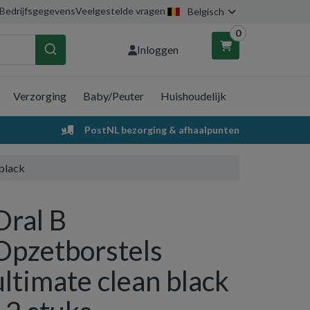
Bedrijfsgegevens
Veelgestelde vragen
Belgisch
0
Inloggen
Verzorging
Baby/Peuter
Huishoudelijk
nkelwagen
PostNL bezorging & afhaalpunten
Uw winkelwagen is leeg.
 black
Vul hem met producten.
Oral B
Opzetborstels
ultimate clean black