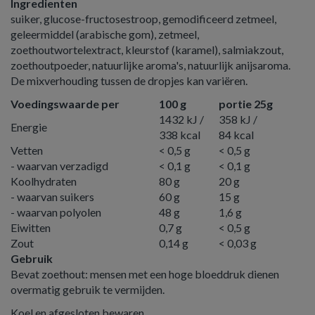
Ingredienten
suiker, glucose-fructosestroop, gemodificeerd zetmeel,
geleermiddel (arabische gom), zetmeel,
zoethoutwortelextract, kleurstof (karamel), salmiakzout,
zoethoutpoeder, natuurlijke aroma's, natuurlijk anijsa­roma.
De mixverhouding tussen de dropjes kan variëren.
Voedingswaarde per
100 g
portie 25g
1432 kJ /
358 kJ /
Energie
338 kcal
84 kcal
Vetten
< 0,5 g
< 0,5 g
- waarvan verzadigd
< 0,1 g
< 0,1 g
Koolhydraten
80 g
20 g
- waarvan suikers
60 g
15 g
- waarvan polyolen
48 g
1,6 g
Eiwitten
0,7 g
< 0,5 g
Zout
0,14 g
< 0,03 g
Gebruik
Bevat zoethout: mensen met een hoge bloeddruk dienen
overmatig gebruik te vermijden.
Koel en afgesloten bewaren.