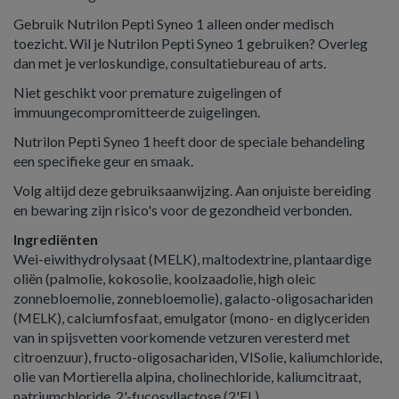
Gebruik Nutrilon Pepti Syneo 1 alleen onder medisch
toezicht. Wil je Nutrilon Pepti Syneo 1 gebruiken? Overleg
dan met je verloskundige, consultatiebureau of arts.
Niet geschikt voor premature zuigelingen of
immuungecompromitteerde zuigelingen.
Nutrilon Pepti Syneo 1 heeft door de speciale behandeling
een specifieke geur en smaak.
Volg altijd deze gebruiksaanwijzing. Aan onjuiste bereiding
en bewaring zijn risico's voor de gezondheid verbonden.
Ingrediënten
Wei-eiwithydrolysaat (MELK), maltodextrine, plantaardige
oliën (palmolie, kokosolie, koolzaadolie, high oleic
zonnebloemolie, zonnebloemolie), galacto-oligosachariden
(MELK), calciumfosfaat, emulgator (mono- en diglyceriden
van in spijsvetten voorkomende vetzuren veresterd met
citroenzuur), fructo-oligosachariden, VISolie, kaliumchloride,
olie van Mortierella alpina, cholinechloride, kaliumcitraat,
natriumchloride, 2'-fucosyllactose (2'FL),