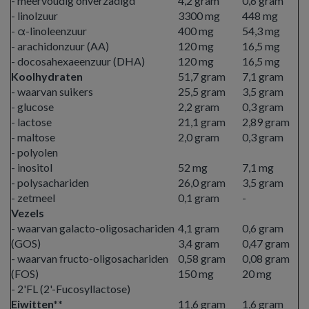
- meervoudig onverzadigd
4,2 gram
0,6 gram
- linolzuur
3300 mg
448 mg
- α-linoleenzuur
400 mg
54,3 mg
- arachidonzuur (AA)
120 mg
16,5 mg
- docosahexaeenzuur (DHA)
120 mg
16,5 mg
Koolhydraten
51,7 gram
7,1 gram
- waarvan suikers
25,5 gram
3,5 gram
- glucose
2,2 gram
0,3 gram
- lactose
21,1 gram
2,89 gram
- maltose
2,0 gram
0,3 gram
- polyolen
- inositol
52 mg
7,1 mg
- polysachariden
26,0 gram
3,5 gram
- zetmeel
0,1 gram
-
Vezels
- waarvan galacto-oligosachariden
4,1 gram
0,6 gram
(GOS)
3,4 gram
0,47 gram
- waarvan fructo-oligosachariden
0,58 gram
0,08 gram
(FOS)
150 mg
20 mg
- 2'FL (2'-Fucosyllactose)
Eiwitten**
11,6 gram
1,6 gram