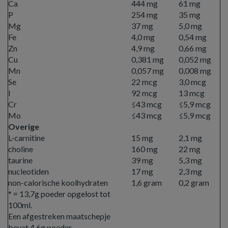
Ca
444 mg
61 mg
P
254 mg
35 mg
Mg
37 mg
5,0 mg
Fe
4,0 mg
0,54 mg
Zn
4,9 mg
0,66 mg
Cu
0,381 mg
0,052 mg
Mn
0,057 mg
0,008 mg
Se
22 mcg
3,0 mcg
I
92 mcg
13 mcg
Cr
≤43 mcg
≤5,9 mcg
Mo
≤43 mcg
≤5,9 mcg
Overige
L-carnitine
15 mg
2,1 mg
choline
160 mg
22 mg
taurine
39 mg
5,3 mg
nucleotiden
17 mg
2,3 mg
non-calorische koolhydraten
1,6 gram
0,2 gram
* = 13,7g poeder opgelost tot
100ml.
Een afgestreken maatschepje
bevat 4,6g poeder