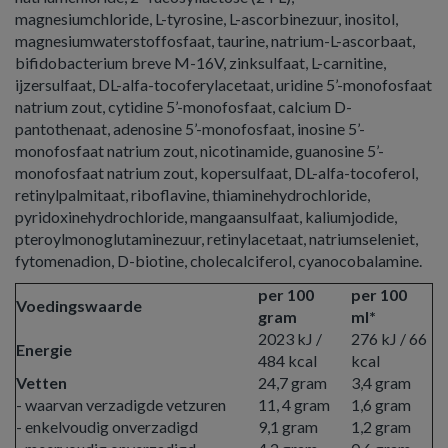
magnesiumchloride, L-tyrosine, L-ascorbinezuur, inositol,
magnesiumwaterstoffosfaat, taurine, natrium-L-ascorbaat,
bifidobacterium breve M-16V, zinksulfaat, L-carnitine,
ijzersulfaat, DL-alfa-tocoferylacetaat, uridine 5’-monofosfaat
natrium zout, cytidine 5’-monofosfaat, calcium D-
pantothenaat, adenosine 5’-monofosfaat, inosine 5’-
monofosfaat natrium zout, nicotinamide, guanosine 5’-
monofosfaat natrium zout, kopersulfaat, DL-alfa-tocoferol,
retinylpalmitaat, riboflavine, thiaminehydrochloride,
pyridoxinehydrochloride, mangaansulfaat, kaliumjodide,
pteroylmonoglutaminezuur, retinylacetaat, natriumseleniet,
fytomenadion, D-biotine, cholecalciferol, cyanocobalamine.
per 100
per 100
Voedingswaarde
gram
ml*
2023 kJ /
276 kJ / 66
Energie
484 kcal
kcal
Vetten
24,7 gram
3,4 gram
- waarvan verzadigde vetzuren
11, 4 gram
1,6 gram
- enkelvoudig onverzadigd
9,1 gram
1,2 gram