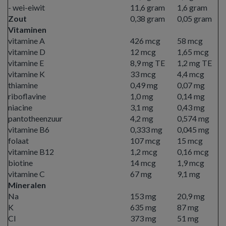
- wei-eiwit
11,6 gram
1,6 gram
Zout
0,38 gram
0,05 gram
Vitaminen
vitamine A
426 mcg
58 mcg
vitamine D
12 mcg
1,65 mcg
vitamine E
8,9 mg TE
1,2 mg TE
vitamine K
33 mcg
4,4 mcg
thiamine
0,49 mg
0,07 mg
riboflavine
1,0 mg
0,14 mg
niacine
3,1 mg
0,43 mg
pantotheenzuur
4,2 mg
0,574 mg
vitamine B6
0,333 mg
0,045 mg
folaat
107 mcg
15 mcg
vitamine B12
1,2 mcg
0,16 mcg
biotine
14 mcg
1,9 mcg
vitamine C
67 mg
9,1 mg
Mineralen
Na
153 mg
20,9 mg
K
635 mg
87 mg
Cl
373 mg
51 mg