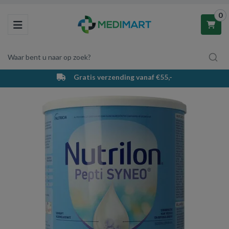
0
Toggle navigation
Waar bent u naar op zoek?
Gratis verzending vanaf €55,-
Winkelwagen
Uw winkelwagen is leeg.
Vul hem met producten.