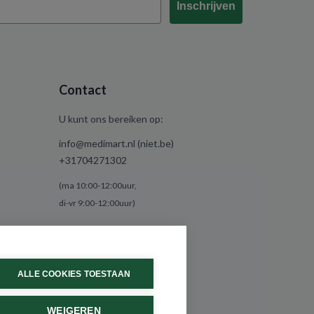
Inschrijven
Contact
U kunt ons bereiken op:
info@medimart.nl (niet.be)
+31704271302
(ma 10:00-12:00uur,
di-vr 9:00-12:00uur)
ALLE COOKIES TOESTAAN
WEIGEREN