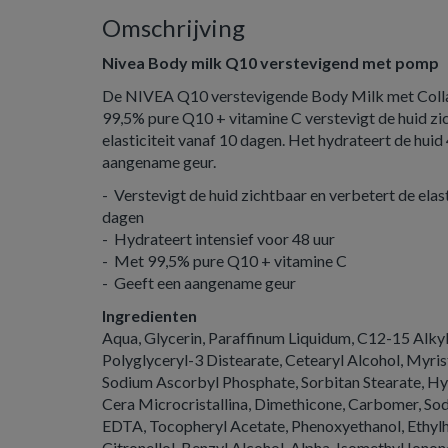
Omschrijving
Nivea Body milk Q10 verstevigend met pomp
De NIVEA Q10 verstevigende Body Milk met Coll
99,5% pure Q10 + vitamine C verstevigt de huid zi
elasticiteit vanaf 10 dagen. Het hydrateert de huid
aangename geur.
- Verstevigt de huid zichtbaar en verbetert de elast
dagen
- Hydrateert intensief voor 48 uur
- Met 99,5% pure Q10 + vitamine C
- Geeft een aangename geur
Ingredienten
Aqua, Glycerin, Paraffinum Liquidum, C12-15 Alky
Polyglyceryl-3 Distearate, Cetearyl Alcohol, Myris
Sodium Ascorbyl Phosphate, Sorbitan Stearate, H
Cera Microcristallina, Dimethicone, Carbomer, So
EDTA, Tocopheryl Acetate, Phenoxyethanol, Ethylhe
Citronellol, Benzyl Alcohol, Alpha-Isomethyl Iono