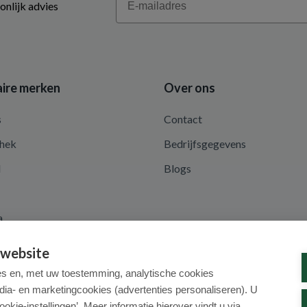
onlijk advies
ire merken
Over ons
s
Contact
hek
Bedrijfsgegevens
d
Blogs
a
 website
es en, met uw toestemming, analytische cookies
dia- en marketingcookies (advertenties personaliseren). U
ookie-instellingen’. Meer informatie hierover vindt u via