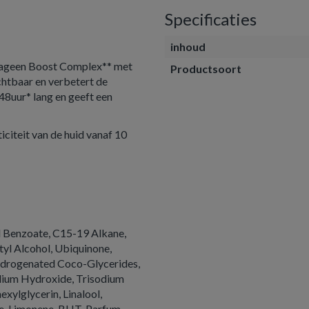
Specificaties
inhoud
ageen Boost Complex** met
Productsoort
chtbaar en verbetert de
 48uur* lang en geeft een
iciteit van de huid vanaf 10
l Benzoate, C15-19 Alkane,
tyl Alcohol, Ubiquinone,
ydrogenated Coco-Glycerides,
dium Hydroxide, Trisodium
xylglycerin, Linalool,
ne, Limonene, BHT, Parfum