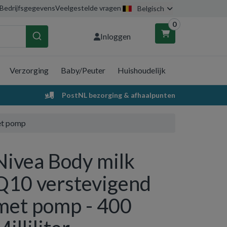
Bedrijfsgegevens
Veelgestelde vragen
Belgisch
0
Inloggen
Verzorging
Baby/Peuter
Huishoudelijk
nkelwagen
PostNL bezorging & afhaalpunten
Uw winkelwagen is leeg.
et pomp
Vul hem met producten.
Nivea Body milk
Q10 verstevigend
met pomp - 400