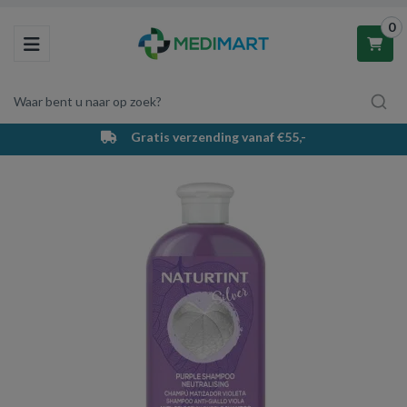
0
Toggle navigation
Waar bent u naar op zoek?
Gratis verzending vanaf €55,-
Winkelwagen
Uw winkelwagen is leeg.
Vul hem met producten.