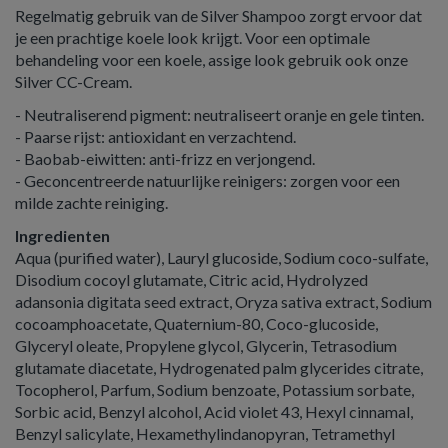
Regelmatig gebruik van de Silver Shampoo zorgt ervoor dat
je een prachtige koele look krijgt. Voor een optimale
behandeling voor een koele, assige look gebruik ook onze
Silver CC-Cream.
- Neutraliserend pigment: neutraliseert oranje en gele tinten.
- Paarse rijst: antioxidant en verzachtend.
- Baobab-eiwitten: anti-frizz en verjongend.
- Geconcentreerde natuurlijke reinigers: zorgen voor een
milde zachte reiniging.
Ingredienten
Aqua (purified water), Lauryl glucoside, Sodium coco-sulfate,
Disodium cocoyl glutamate, Citric acid, Hydrolyzed
adansonia digitata seed extract, Oryza sativa extract, Sodium
cocoamphoacetate, Quaternium-80, Coco-glucoside,
Glyceryl oleate, Propylene glycol, Glycerin, Tetrasodium
glutamate diacetate, Hydrogenated palm glycerides citrate,
Tocopherol, Parfum, Sodium benzoate, Potassium sorbate,
Sorbic acid, Benzyl alcohol, Acid violet 43, Hexyl cinnamal,
Benzyl salicylate, Hexamethylindanopyran, Tetramethyl