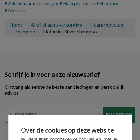
Alle lichaamsverzorging
Haarproducten
Shampoo
Merken
Home
Alle lichaamsverzorging
Haarproducten
Shampoo
Naturtint Silver shampoo
Schrijf je in voor onze nieuwsbrief
Ontvang als eerste de beste aanbiedingen en persoonlijk
advies
Email
Inschrijven
Over de cookies op deze website
Wij gebruiken noodzakelijke cookies en, met uw