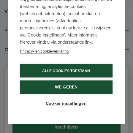
toestemming, analytische cookies
Veel gestelde vragen
(websitegebruik meten), social-media- en
marketingcookies (advertenties
personaliseren). U kunt uw keuze altijd wijzigen
Populaire merken
via ‘Cookie-instellingen’. Meer informatie
hierover vindt u via onderstaande link.
Over ons
Privacy- en cookieverklaring
Contact
ALLE COOKIES TOESTAAN
Schrijf je in voor onze nieuwsbrief
WEIGEREN
Ontvang als eerste de beste aanbiedingen en persoonlijk
advies
Cookie-instellingen
Email
© 2026 - Medimart.be.
Inschrijven