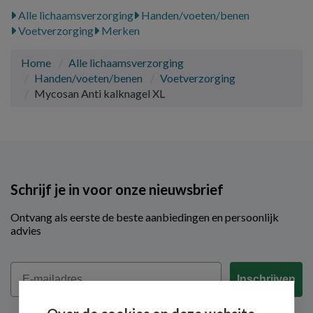
Alle lichaamsverzorging
Handen/voeten/benen
Voetverzorging
Merken
Home
Alle lichaamsverzorging
Handen/voeten/benen
Voetverzorging
Mycosan Anti kalknagel XL
Schrijf je in voor onze nieuwsbrief
Ontvang als eerste de beste aanbiedingen en persoonlijk
advies
Email
Inschrijven