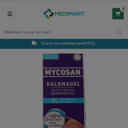
0
Toggle navigation
Waar bent u naar op zoek?
Gratis verzending vanaf €55,-
Winkelwagen
Uw winkelwagen is leeg.
Vul hem met producten.