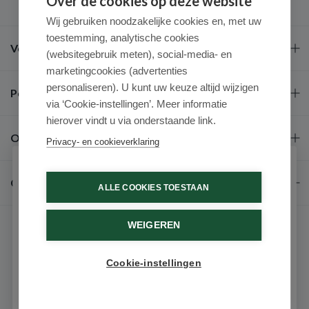
Over de cookies op deze website
Wij gebruiken noodzakelijke cookies en, met uw
toestemming, analytische cookies
Veel gestelde vragen
(websitegebruik meten), social-media- en
marketingcookies (advertenties
personaliseren). U kunt uw keuze altijd wijzigen
Populaire merken
via ‘Cookie-instellingen’. Meer informatie
hierover vindt u via onderstaande link.
Over ons
Privacy- en cookieverklaring
Schrijf je in voor onze nieuwsbrief
Contact
ALLE COOKIES TOESTAAN
Ontvang als eerste de beste aanbiedingen en persoonlijk
advies
WEIGEREN
Voornaam
Cookie-instellingen
Email
© 2026 - Medimart.be.