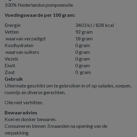
100% Nederlandse pompoenolie
Voedingswaarde per 100 gram:
Energie
3403 kJ / 828 kcal
Vetten
92 gram
waarvan verzadigd
18 gram
Koolhydraten
0 gram
waarvan suikers
0 gram
Vezels
0 gram
Eiwit
0 gram
Zout
0 gram
Gebruik
Uitermate geschikt om te gebruiken in of op salades, soepen,
roomijs en diverse gerechten.
Olie niet verhitten.
Bewaaradvies
Koel en donker bewaren.
Consumeren binnen 3 maanden na opening van de
verpakking.