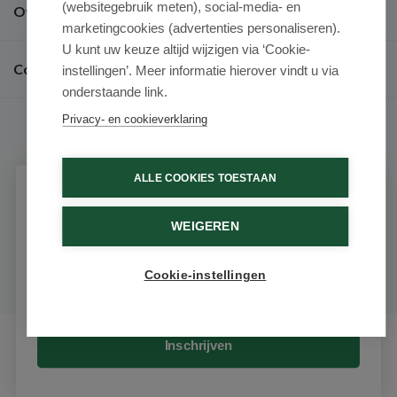
(websitegebruik meten), social-media- en
Over ons
marketingcookies (advertenties personaliseren).
U kunt uw keuze altijd wijzigen via ‘Cookie-
Contact
instellingen’. Meer informatie hierover vindt u via
onderstaande link.
Privacy- en cookieverklaring
ALLE COOKIES TOESTAAN
Schrijf je in voor onze nieuwsbrief
© 2026 - Medimart.be.
WEIGEREN
Ontvang als eerste de beste aanbiedingen en persoonlijk
advies
Cookie-instellingen
Email
Inschrijven