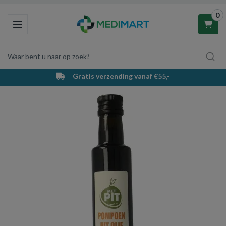
0
Toggle navigation
Waar bent u naar op zoek?
Gratis verzending vanaf €55,-
Winkelwagen
Uw winkelwagen is leeg.
Vul hem met producten.