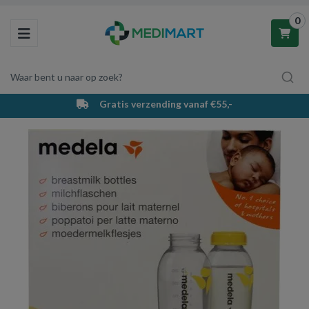
0
Toggle navigation
Waar bent u naar op zoek?
Gratis verzending vanaf €55,-
Winkelwagen
Uw winkelwagen is leeg.
Vul hem met producten.