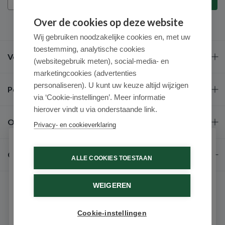
Over de cookies op deze website
Wij gebruiken noodzakelijke cookies en, met uw
toestemming, analytische cookies
Veel gestelde vragen
(websitegebruik meten), social-media- en
marketingcookies (advertenties
personaliseren). U kunt uw keuze altijd wijzigen
Populaire merken
via ‘Cookie-instellingen’. Meer informatie
hierover vindt u via onderstaande link.
Over ons
Privacy- en cookieverklaring
Schrijf je in voor onze nieuwsbrief
Contact
ALLE COOKIES TOESTAAN
Ontvang als eerste de beste aanbiedingen en persoonlijk
advies
WEIGEREN
Voornaam
Cookie-instellingen
Email