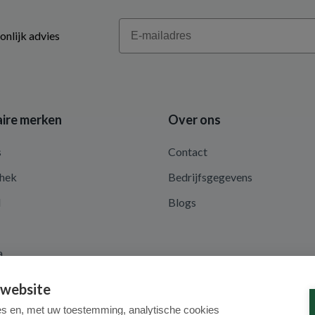
Email
onlijk advies
ire merken
Over ons
s
Contact
hek
Bedrijfsgegevens
d
Blogs
a
 website
es en, met uw toestemming, analytische cookies