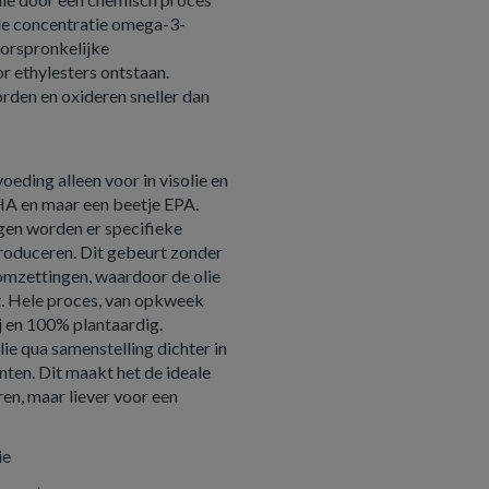
 de concentratie omega-3-
oorspronkelijke
or ethylesters ontstaan.
rden en oxideren sneller dan
eding alleen voor in visolie en
HA en maar een beetje EPA.
jgen worden er specifieke
roduceren. Dit gebeurt zonder
omzettingen, waardoor de olie
dt. Hele proces, van opkweek
ij en 100% plantaardig.
e qua samenstelling dichter in
nten. Dit maakt het de ideale
en, maar liever voor een
ie