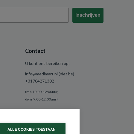
Inschrijven
Contact
U kunt ons bereiken op:
info@medimart.nl (niet.be)
+31704271302
(ma 10:00-12:00uur,
di-vr 9:00-12:00uur)
ALLE COOKIES TOESTAAN