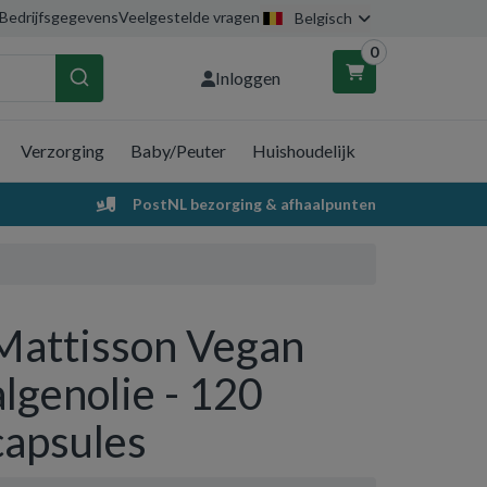
Bedrijfsgegevens
Veelgestelde vragen
Belgisch
0
Inloggen
Verzorging
Baby/Peuter
Huishoudelijk
nkelwagen
PostNL bezorging & afhaalpunten
Uw winkelwagen is leeg.
Vul hem met producten.
Mattisson Vegan
algenolie - 120
capsules