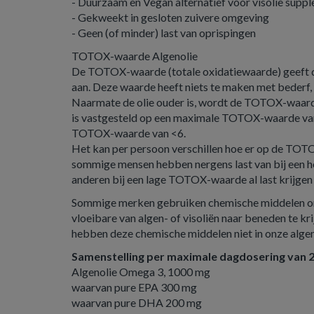
- Duurzaam en Vegan alternatief voor visolie sup
- Gekweekt in gesloten zuivere omgeving
- Geen (of minder) last van oprispingen
TOTOX-waarde Algenolie
De TOTOX-waarde (totale oxidatiewaarde) geeft d
aan. Deze waarde heeft niets te maken met bederf, 
Naarmate de olie ouder is, wordt de TOTOX-waarde
is vastgesteld op een maximale TOTOX-waarde van 
TOTOX-waarde van <6.
Het kan per persoon verschillen hoe er op de TO
sommige mensen hebben nergens last van bij een 
anderen bij een lage TOTOX-waarde al last krijgen
Sommige merken gebruiken chemische middelen
vloeibare van algen- of visoliën naar beneden te kri
hebben deze chemische middelen niet in onze algeno
Samenstelling per maximale dagdosering van 2
Algenolie Omega 3, 1000 mg
waarvan pure EPA 300 mg
waarvan pure DHA 200 mg