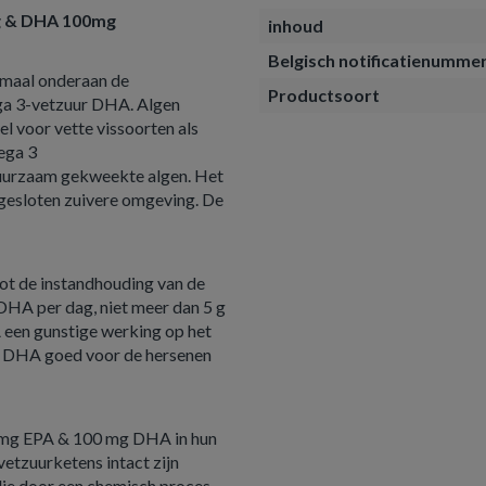
g & DHA 100mg
inhoud
Belgisch notificatienumme
lemaal onderaan de
Productsoort
ega 3-vetzuur DHA. Algen
l voor vette vissoorten als
mega 3
uurzaam gekweekte algen. Het
 gesloten zuivere omgeving. De
ot de instandhouding van de
DHA per dag, niet meer dan 5 g
en gunstige werking op het
is DHA goed voor de hersenen
0 mg EPA & 100 mg DHA in hun
vetzuurketens intact zijn
 die door een chemisch proces