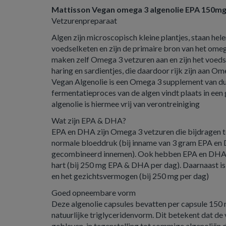
Mattisson Vegan omega 3 algenolie EPA 150m
Vetzurenpreparaat
Algen zijn microscopisch kleine plantjes, staan he
voedselketen en zijn de primaire bron van het om
maken zelf Omega 3 vetzuren aan en zijn het voedse
haring en sardientjes, die daardoor rijk zijn aan O
Vegan Algenolie is een Omega 3 supplement van d
fermentatieproces van de algen vindt plaats in een
algenolie is hiermee vrij van verontreiniging
Wat zijn EPA & DHA?
EPA en DHA zijn Omega 3 vetzuren die bijdragen t
normale bloeddruk (bij inname van 3 gram EPA en 
gecombineerd innemen). Ook hebben EPA en DHA e
hart (bij 250 mg EPA & DHA per dag). Daarnaast 
en het gezichtsvermogen (bij 250 mg per dag)
Goed opneembare vorm
Deze algenolie capsules bevatten per capsule 15
natuurlijke triglyceridenvorm. Dit betekent dat de 
gebleven, in tegenstelling tot sommige algenoliën