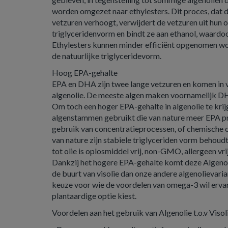
worden omgezet naar ethylesters. Dit proces, dat
vetzuren verhoogt, verwijdert de vetzuren uit hun 
triglyceridenvorm en bindt ze aan ethanol, waardo
Ethylesters kunnen minder efficiënt opgenomen wo
de natuurlijke triglyceridevorm.
Hoog EPA-gehalte
EPA en DHA zijn twee lange vetzuren en komen in vo
algenolie. De meeste algen maken voornamelijk D
Om toch een hoger EPA-gehalte in algenolie te kri
algenstammen gebruikt die van nature meer EPA p
gebruik van concentratieprocessen, of chemische 
van nature zijn stabiele triglyceriden vorm behou
tot olie is oplosmiddel vrij, non-GMO, allergeen vr
Dankzij het hogere EPA-gehalte komt deze Algenoli
de buurt van visolie dan onze andere algenolievaria
keuze voor wie de voordelen van omega-3 wil ervar
plantaardige optie kiest.
Voordelen aan het gebruik van Algenolie t.o.v Visol