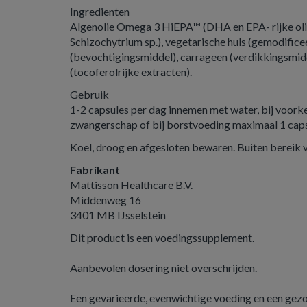
Ingredienten
Algenolie Omega 3 HiEPA™ (DHA en EPA- rijke oli
Schizochytrium sp.), vegetarische huls (gemodific
(bevochtigingsmiddel), carrageen (verdikkingsmidd
(tocoferolrijke extracten).
Gebruik
1-2 capsules per dag innemen met water, bij voorkeu
zwangerschap of bij borstvoeding maximaal 1 caps
Koel, droog en afgesloten bewaren. Buiten bereik 
Fabrikant
Mattisson Healthcare B.V.
Middenweg 16
3401 MB IJsselstein
Dit product is een voedingssupplement.
Aanbevolen dosering niet overschrijden.
Een gevarieerde, evenwichtige voeding en een gezond