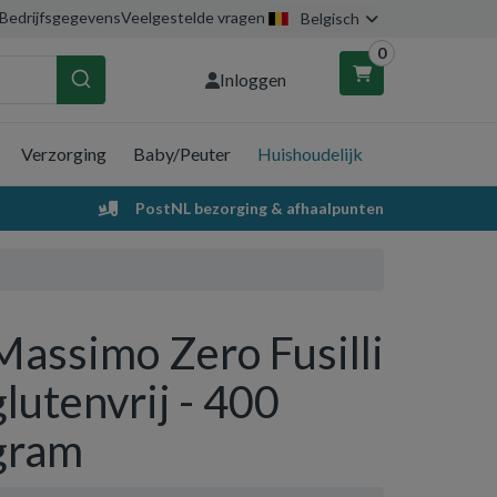
Bedrijfsgegevens
Veelgestelde vragen
Belgisch
0
Inloggen
Verzorging
Baby/Peuter
Huishoudelijk
nkelwagen
PostNL bezorging & afhaalpunten
Uw winkelwagen is leeg.
Vul hem met producten.
Massimo Zero Fusilli
glutenvrij - 400
gram