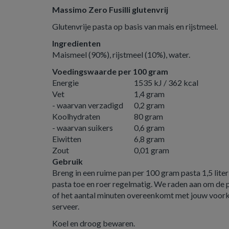
Massimo Zero Fusilli glutenvrij
Glutenvrije pasta op basis van mais en rijstmeel.
Ingredienten
Maismeel (90%), rijstmeel (10%), water.
Voedingswaarde per 100 gram
Energie
1535 kJ / 362 kcal
Vet
1,4 gram
- waarvan verzadigd
0,2 gram
Koolhydraten
80 gram
- waarvan suikers
0,6 gram
Eiwitten
6,8 gram
Zout
0,01 gram
Gebruik
Breng in een ruime pan per 100 gram pasta 1,5 lite
pasta toe en roer regelmatig. We raden aan om de 
of het aantal minuten overeenkomt met jouw voorke
serveer.
Koel en droog bewaren.