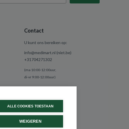
Contact
U kunt ons bereiken op:
info@medimart.nl (niet.be)
+31704271302
(ma 10:00-12:00uur,
di-vr 9:00-12:00uur)
ALLE COOKIES TOESTAAN
WEIGEREN