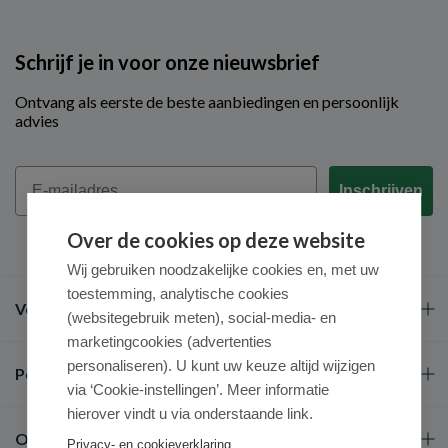
Schrijf je in voor onze nieuwsbrief
Ontvang als eerste de beste aanbiedingen en persoonlijk
advies
Email
Inschrijven
Over de cookies op deze website
Wij gebruiken noodzakelijke cookies en, met uw
toestemming, analytische cookies
Veel gestelde vragen
(websitegebruik meten), social-media- en
marketingcookies (advertenties
personaliseren). U kunt uw keuze altijd wijzigen
Populaire merken
via ‘Cookie-instellingen’. Meer informatie
hierover vindt u via onderstaande link.
Over ons
Privacy- en cookieverklaring