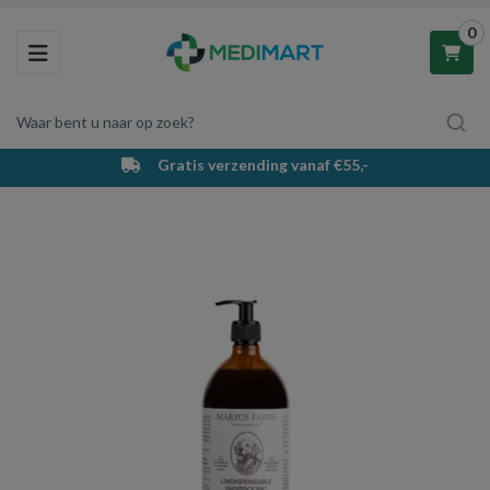
0
Toggle navigation
Waar bent u naar op zoek?
Gratis verzending vanaf €55,-
Winkelwagen
Uw winkelwagen is leeg.
Vul hem met producten.