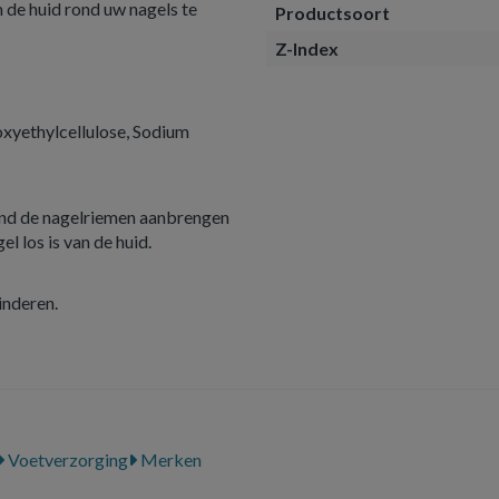
 de huid rond uw nagels te
Productsoort
Z-Index
roxyethylcellulose, Sodium
rond de nagelriemen aanbrengen
l los is van de huid.
inderen.
Voetverzorging
Merken