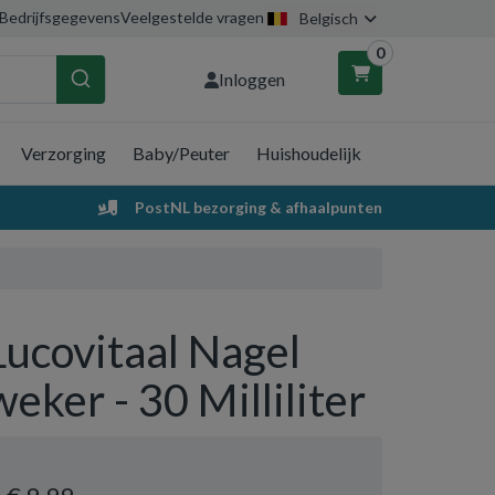
Bedrijfsgegevens
Veelgestelde vragen
Belgisch
0
Inloggen
Verzorging
Baby/Peuter
Huishoudelijk
nkelwagen
PostNL bezorging & afhaalpunten
Uw winkelwagen is leeg.
Vul hem met producten.
Lucovitaal Nagel
weker - 30 Milliliter