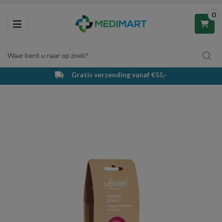
0
Toggle navigation
Waar bent u naar op zoek?
Gratis verzending vanaf €55,-
Winkelwagen
Uw winkelwagen is leeg.
Vul hem met producten.