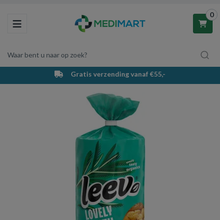
0
Toggle navigation
Waar bent u naar op zoek?
Gratis verzending vanaf €55,-
Winkelwagen
Uw winkelwagen is leeg.
Vul hem met producten.