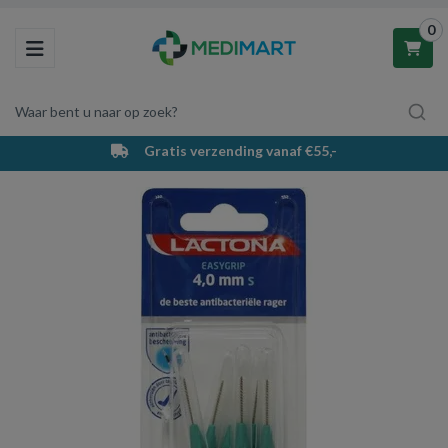
0
Toggle navigation
Waar bent u naar op zoek?
Gratis verzending vanaf €55,-
Winkelwagen
Uw winkelwagen is leeg.
Vul hem met producten.