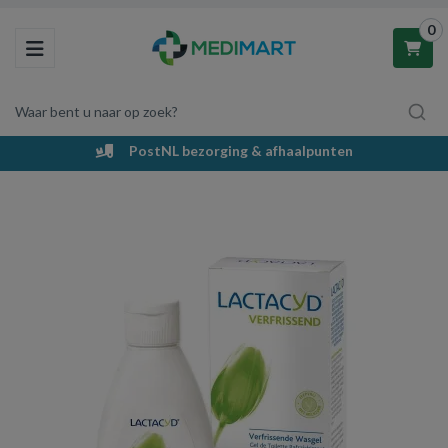
0
Toggle navigation
Waar bent u naar op zoek?
PostNL bezorging & afhaalpunten
Winkelwagen
Uw winkelwagen is leeg.
Vul hem met producten.