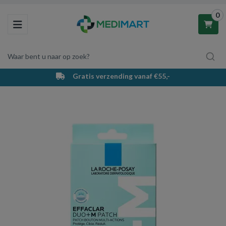
0
Toggle navigation
Waar bent u naar op zoek?
Gratis verzending vanaf €55,-
Winkelwagen
Uw winkelwagen is leeg.
Vul hem met producten.