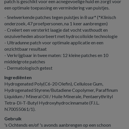
patch is geschikt voor een acnegevoelige huid en zorgt voor
een optimale toepassing en vermindering van puistjes.
- Snelwerkende patches tegen puistjes in 8 uur* (*Klinisch
onderzoek, 47 proefpersonen, na 1 keer aanbrengen)
- Creëert een versterkt laagje dat vocht vasthoudt en
onzuiverheden absorbeert met hydrocolloïde technologie
- Ultradunne patch voor optimale applicatie en een
onzichtbaar resultaat
- Verkrijgbaar in twee maten: 12 kleine patches en 10
middelgrote patches
- Dermatologisch getest
Ingrediënten
Hydrogenated Poly(C6-20 Olefin), Cellulose Gum,
Hydrogenated Styrene/Butadiene Copolymer, Paraffinum
Liquidum / Mineral Oil / Huile Minerale, Pentaerythrityl
Tetra-Di-T-Butyl Hydroxyhydrocinnamate (F.I.L.
N70055061/1).
Gebruik
's Ochtends en/of 's avonds aanbrengen op een schoon